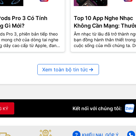
Pods Pro 3 Có Tính
Top 10 App Nghe Nhạc
g Gì Mới?
Không Cần Mạng: Thưở
Thức Âm Nhạc Mọi Nơi
ds Pro 3, phiên bản tiếp theo
Âm nhạc từ lâu đã trở thành ng
 mong chờ của dòng tai nghe
bạn đồng hành thân thiết trong
g dây cao cấp từ Apple, đang
cuộc sống của mỗi chúng ta. D
út sự quan tâm lớn từ cộng
lúc vui hay buồn, âm nhạc luôn
..
biết...
Xem toàn bộ tin tức
Kết nối với chúng tôi:
G KÝ
KHIẾU NẠI, GÓP Ý