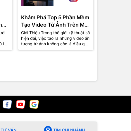
Khám Phá Top 5 Phần Mềm
Phần Mềm 
ng
Tạo Video Từ Ảnh Trên Máy
Miễn Phí C
Tính Được Ưa Chuộng Nhất
Top 5 Lựa 
ười
Giới Thiệu Trong thế giới kỹ thuật số
1. Giới Thiệu T
hiện đại, việc tạo ra những video ấn
việc tự sản xu
2024
ù là
tượng từ ảnh không còn là điều quá
phổ biến hơn b
xa lạ. Từ những bức ảnh kỷ...
nhà sản xuất 
chuyên giờ...
TƯ VẤN
TÌM CHI NHÁNH