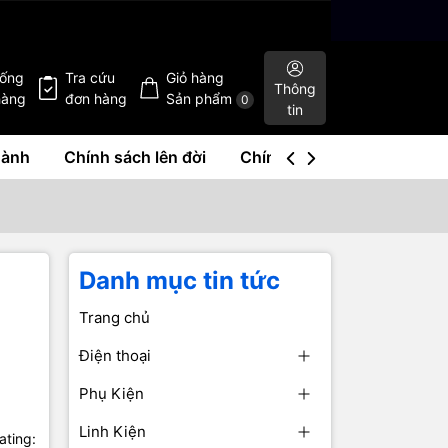
hống
Tra cứu
Giỏ hàng
Thông
hàng
đơn hàng
Sản phẩm
0
tin
hành
Chính sách lên đời
Chính sách mua lại
Liê
Danh mục tin tức
Trang chủ
Điện thoại
Phụ Kiện
Linh Kiện
ating: