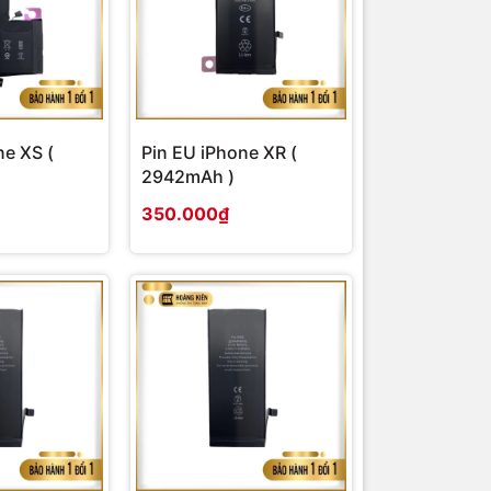
ne XS (
Pin EU iPhone XR (
2942mAh )
350.000₫