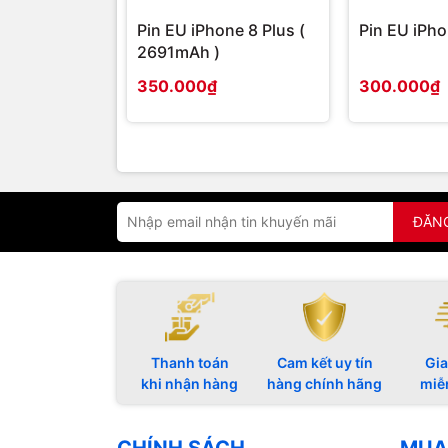
Pin EU iPhone 8 Plus (
Pin EU iPho
2691mAh )
350.000₫
300.000₫
ĐĂN
Thanh toán
Cam kết uy tín
Gia
khi nhận hàng
hàng chính hãng
miễ
CHÍNH SÁCH
MUA