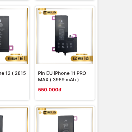
ne 12 ( 2815
Pin EU iPhone 11 PRO
MAX ( 3969 mAh )
550.000₫