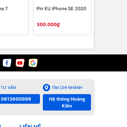
ne 7
Pin EU iPhone SE 2020
300.000₫
TƯ VẤN
TÌM CHI NHÁNH
0813600999
Hệ thống Hoàng
Kiên
Ụ
LIÊN HỆ