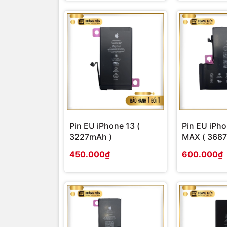
Pin EU iPhone 13 (
Pin EU iPh
3227mAh )
MAX ( 368
450.000₫
600.000₫