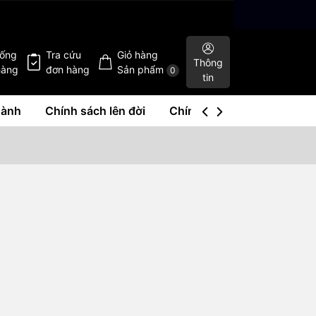
hống
Tra cứu
Giỏ hàng
Thông
hàng
đơn hàng
Sản phẩm
0
tin
hành
Chính sách lên đời
Chính sách mua lại
Liê