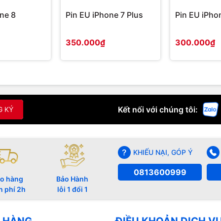
ne 8
Pin EU iPhone 7 Plus
Pin EU iPho
350.000₫
300.000₫
Kết nối với chúng tôi:
G KÝ
KHIẾU NẠI, GÓP Ý
0813600999
o hàng
Bảo Hành
n phí 2h
lỗi 1 đổi 1
 HÀNG
ĐIỀU KHOẢN DỊCH V