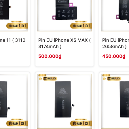
ne 11 ( 3110
Pin EU iPhone XS MAX (
Pin EU iPho
3174mAh )
2658mAh )
500.000₫
450.000₫