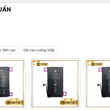
UẨN
p đến cao
Giá cao xuống thấp