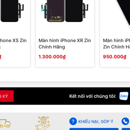
Phone XS Zin
Màn hình iPhone XR Zin
Màn hình iP
g
Chính Hãng
Zin Chính 
₫
1.300.000₫
950.000₫
Kết nối với chúng tôi:
G KÝ
KHIẾU NẠI, GÓP Ý