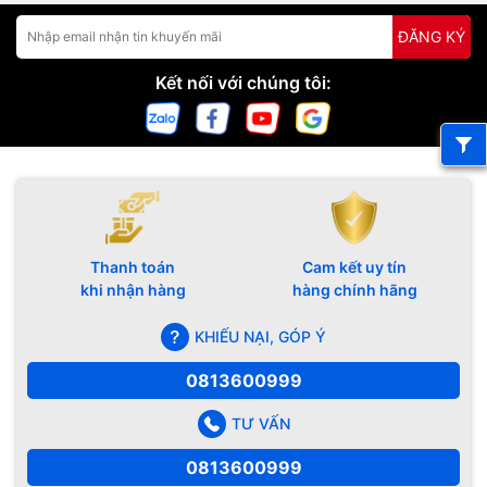
ĐĂNG KÝ
Kết nối với chúng tôi:
Thanh toán
Cam kết uy tín
khi nhận hàng
hàng chính hãng
KHIẾU NẠI, GÓP Ý
0813600999
TƯ VẤN
0813600999