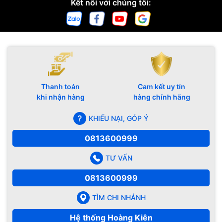
Kết nối với chúng tôi:
Thanh toán
Cam kết uy tín
khi nhận hàng
hàng chính hãng
KHIẾU NẠI, GÓP Ý
0813600999
TƯ VẤN
0813600999
TÌM CHI NHÁNH
Hệ thống Hoàng Kiên