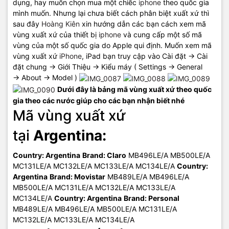
dụng, hay muốn chọn mua một chiếc
iphone
theo quốc gia
mình muốn. Nhưng lại chưa biết cách phân biệt xuất xứ thì
sau đây
Hoàng Kiên
xin hướng dẫn các bạn cách xem mã
vùng xuất xứ của thiết bị
iphone
và cung cấp một số mã
vùng của một số quốc gia do Apple qui định. Muốn xem mã
vùng xuất xứ
iPhone
, iPad bạn truy cập vào Cài đặt → Cài
đặt chung → Giới Thiệu → Kiểu máy ( Settings → General
→ About → Model )
Dưới đây là bảng mã vùng xuất xứ theo quốc
gia theo các nước giúp cho các bạn nhận biết nhé
Mã vùng xuất xứ
tại
Argentina:
Country: Argentina
Brand: Claro
MB496LE/A MB500LE/A
MC131LE/A MC132LE/A MC133LE/A MC134LE/A
Country:
Argentina
Brand: Movistar
MB489LE/A MB496LE/A
MB500LE/A MC131LE/A MC132LE/A MC133LE/A
MC134LE/A
Country: Argentina
Brand: Personal
MB489LE/A MB496LE/A MB500LE/A MC131LE/A
MC132LE/A MC133LE/A MC134LE/A