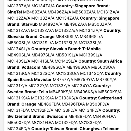
MC133ZA/A MC134ZA/A
Country: Singapore
Brand:
SingTel
MB489ZA/A MB496ZA/A MB500ZA/A MC131ZA/A
MC132ZA/A MC133ZA/A MC134ZA/A
Country: Singapore
Brand: StarHub
MB489ZA/A MB496ZA/A MB500ZA/A
MC131ZA/A MC132ZA/A MC133ZA/A MC134ZA/A
Country:
Slovakia
Brand: Orange
MB489SL/A MB496SL/A
MB500SL/A MC131SL/A MC132SL/A MC133SL/A
MC134SL/A
Country: Slovakia
Brand: T-Mobile
MB490SL/A MB497SL/A MB501SL/A MC139SL/A
MC140SL/A MC141SL/A MC142SL/A
Country: South Africa
Brand: Vodacom
MB489SO/A MB496SO/A MB500SO/A
MC131SO/A MC132SO/A MC133SO/A MC134SO/A
Country:
Spain
Brand: Movistar
MB757Y/A MB759Y/A MB760Y/A
MC131Y/A MC132Y/A MC133Y/A MC134Y/A
Country:
Sweden
Brand: Telia
MB489KS/A MB496KS/A MB500KS/A
MC131KS/A MC132KS/A MC133KS/A
Country: Switzerland
Brand: Orange
MB489FD/A MB496FD/A MB500FD/A
MC131FD/A MC132FD/A MC133FD/A MC134FD/A
Country:
Switzerland
Brand: Swisscom
MB489FD/A MB496FD/A
MB500FD/A MC131FD/A MC132FD/A MC133FD/A
MC134FD/A
Country: Taiwan
Brand: Chunghwa Telecom