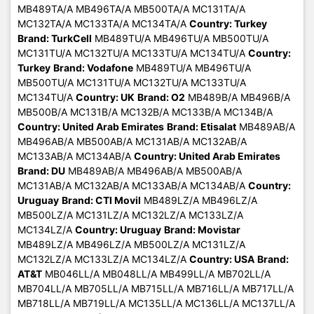
MB489TA/A MB496TA/A MB500TA/A MC131TA/A
MC132TA/A MC133TA/A MC134TA/A
Country: Turkey
Brand: TurkCell
MB489TU/A MB496TU/A MB500TU/A
MC131TU/A MC132TU/A MC133TU/A MC134TU/A
Country:
Turkey
Brand: Vodafone
MB489TU/A MB496TU/A
MB500TU/A MC131TU/A MC132TU/A MC133TU/A
MC134TU/A
Country: UK
Brand: O2
MB489B/A MB496B/A
MB500B/A MC131B/A MC132B/A MC133B/A MC134B/A
Country: United Arab Emirates
Brand: Etisalat
MB489AB/A
MB496AB/A MB500AB/A MC131AB/A MC132AB/A
MC133AB/A MC134AB/A
Country: United Arab Emirates
Brand: DU
MB489AB/A MB496AB/A MB500AB/A
MC131AB/A MC132AB/A MC133AB/A MC134AB/A
Country:
Uruguay
Brand: CTI Movil
MB489LZ/A MB496LZ/A
MB500LZ/A MC131LZ/A MC132LZ/A MC133LZ/A
MC134LZ/A
Country: Uruguay
Brand: Movistar
MB489LZ/A MB496LZ/A MB500LZ/A MC131LZ/A
MC132LZ/A MC133LZ/A MC134LZ/A
Country: USA
Brand:
AT&T
MB046LL/A MB048LL/A MB499LL/A MB702LL/A
MB704LL/A MB705LL/A MB715LL/A MB716LL/A MB717LL/A
MB718LL/A MB719LL/A MC135LL/A MC136LL/A MC137LL/A