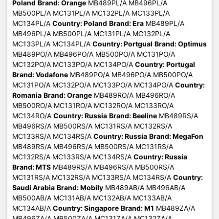
Poland
Brand: Orange
MB489PL/A MB496PL/A
MB500PL/A MC131PL/A MC132PL/A MC133PL/A
MC134PL/A
Country: Poland
Brand: Era
MB489PL/A
MB496PL/A MB500PL/A MC131PL/A MC132PL/A
MC133PL/A MC134PL/A
Country: Portgual
Brand: Optimus
MB489PO/A MB496PO/A MB500PO/A MC131PO/A
MC132PO/A MC133PO/A MC134PO/A
Country: Portugal
Brand: Vodafone
MB489PO/A MB496PO/A MB500PO/A
MC131PO/A MC132PO/A MC133PO/A MC134PO/A
Country:
Romania
Brand: Orange
MB489RO/A MB496RO/A
MB500RO/A MC131RO/A MC132RO/A MC133RO/A
MC134RO/A
Country: Russia
Brand: Beeline
MB489RS/A
MB496RS/A MB500RS/A MC131RS/A MC132RS/A
MC133RS/A MC134RS/A
Country: Russia
Brand: MegaFon
MB489RS/A MB496RS/A MB500RS/A MC131RS/A
MC132RS/A MC133RS/A MC134RS/A
Country: Russia
Brand: MTS
MB489RS/A MB496RS/A MB500RS/A
MC131RS/A MC132RS/A MC133RS/A MC134RS/A
Country:
Saudi Arabia
Brand: Mobily
MB489AB/A MB496AB/A
MB500AB/A MC131AB/A MC132AB/A MC133AB/A
MC134AB/A
Country: Singapore
Brand: M1
MB489ZA/A
MB496ZA/A MB500ZA/A MC131ZA/A MC132ZA/A