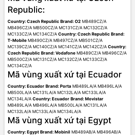
Republic:
Country: Czech Republic
Brand: O2
MB489CZ/A
MB496CZ/A MB500CZ/A MC131CZ/A MC132CZ/A
MC133CZ/A MC134CZ/A
Country: Czech Republic
Brand:
T-Mobile
MB490CZ/A MB497CZ/A MB501CZ/A
MC139CZ/A MC140CZ/A MC141CZ/A MC142CZ/A
Country:
Czech Republic
Brand: Vodafone
MB489CZ/A MB496CZ/A
MB500CZ/A MC131CZ/A MC132CZ/A MC133CZ/A
MC134CZ/A
Mã vùng xuất xứ tại Ecuador
Country: Ecuador
Brand: Porta
MB489LA/A MB496LA/A
MB500LA/A MC131LA/A MC132LA/A MC133LA/A
MC134LA/A
Country: Ecuador
Brand: Movistar
MB489LA/A MB496LA/A MB500LA/A MC131LA/A
MC132LA/A MC133LA/A MC134LA/A
Mã vùng xuất xứ tại Egypt
Country: Egypt
Brand: Mobinil
MB489AB/A MB496AB/A