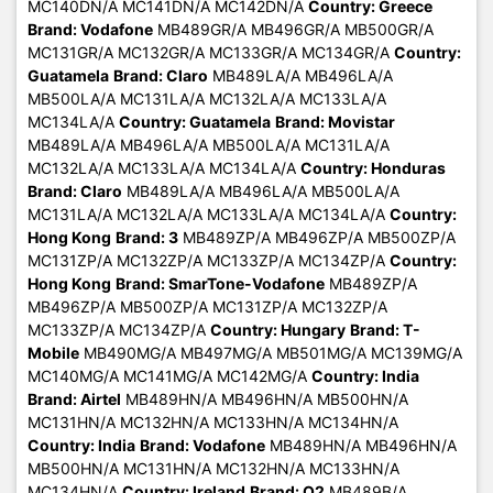
MC140DN/A MC141DN/A MC142DN/A
Country: Greece
Brand: Vodafone
MB489GR/A MB496GR/A MB500GR/A
MC131GR/A MC132GR/A MC133GR/A MC134GR/A
Country:
Guatamela
Brand: Claro
MB489LA/A MB496LA/A
MB500LA/A MC131LA/A MC132LA/A MC133LA/A
MC134LA/A
Country: Guatamela
Brand: Movistar
MB489LA/A MB496LA/A MB500LA/A MC131LA/A
MC132LA/A MC133LA/A MC134LA/A
Country: Honduras
Brand: Claro
MB489LA/A MB496LA/A MB500LA/A
MC131LA/A MC132LA/A MC133LA/A MC134LA/A
Country:
Hong Kong
Brand: 3
MB489ZP/A MB496ZP/A MB500ZP/A
MC131ZP/A MC132ZP/A MC133ZP/A MC134ZP/A
Country:
Hong Kong
Brand: SmarTone-Vodafone
MB489ZP/A
MB496ZP/A MB500ZP/A MC131ZP/A MC132ZP/A
MC133ZP/A MC134ZP/A
Country: Hungary
Brand: T-
Mobile
MB490MG/A MB497MG/A MB501MG/A MC139MG/A
MC140MG/A MC141MG/A MC142MG/A
Country: India
Brand: Airtel
MB489HN/A MB496HN/A MB500HN/A
MC131HN/A MC132HN/A MC133HN/A MC134HN/A
Country: India
Brand: Vodafone
MB489HN/A MB496HN/A
MB500HN/A MC131HN/A MC132HN/A MC133HN/A
MC134HN/A
Country: Ireland
Brand: O2
MB489B/A