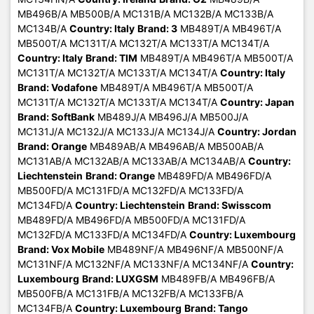
MB496B/A MB500B/A MC131B/A MC132B/A MC133B/A
MC134B/A
Country: Italy
Brand: 3
MB489T/A MB496T/A
MB500T/A MC131T/A MC132T/A MC133T/A MC134T/A
Country: Italy
Brand: TIM
MB489T/A MB496T/A MB500T/A
MC131T/A MC132T/A MC133T/A MC134T/A
Country: Italy
Brand: Vodafone
MB489T/A MB496T/A MB500T/A
MC131T/A MC132T/A MC133T/A MC134T/A
Country: Japan
Brand: SoftBank
MB489J/A MB496J/A MB500J/A
MC131J/A MC132J/A MC133J/A MC134J/A
Country: Jordan
Brand: Orange
MB489AB/A MB496AB/A MB500AB/A
MC131AB/A MC132AB/A MC133AB/A MC134AB/A
Country:
Liechtenstein
Brand: Orange
MB489FD/A MB496FD/A
MB500FD/A MC131FD/A MC132FD/A MC133FD/A
MC134FD/A
Country: Liechtenstein
Brand: Swisscom
MB489FD/A MB496FD/A MB500FD/A MC131FD/A
MC132FD/A MC133FD/A MC134FD/A
Country: Luxembourg
Brand: Vox Mobile
MB489NF/A MB496NF/A MB500NF/A
MC131NF/A MC132NF/A MC133NF/A MC134NF/A
Country:
Luxembourg
Brand: LUXGSM
MB489FB/A MB496FB/A
MB500FB/A MC131FB/A MC132FB/A MC133FB/A
MC134FB/A
Country: Luxembourg
Brand: Tango