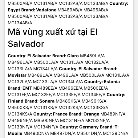
MB500AB/A MC131AB/A MC132AB/A MC133AB/A
Country:
Egypt
Brand: Vodafone
MB489AB/A MB496AB/A
MB500AB/A MC131AB/A MC132AB/A MC133AB/A
MC134AB/A
Mã vùng xuất xứ tại El
Salvador
Country: El Salvador
Brand: Claro
MB489LA/A
MB496LA/A MB500LA/A MC131LA/A MC132LA/A
MC133LA/A MC134LA/A
Country: El Salvador
Brand:
Movistar
MB489LA/A MB496LA/A MB500LA/A MC131LA/A
MC132LA/A MC133LA/A MC134LA/A
Country: Estonia
Brand: EMT
MB489EE/A MB496EE/A MB500EE/A
MC131EE/A MC132EE/A MC133EE/A MC134EE/A
Country:
Finland
Brand: Sonera
MB489KS/A MB496KS/A
MB500KS/A MC131KS/A MC132KS/A MC133KS/A
MC134KS/A
Country: France
Brand: Orange
MB489NF/A
MB496NF/A MB500NF/A MC131NF/A MC132NF/A
MC133NF/A MC134NF/A
Country: Germany
Brand: T-
Mobile
MB490DN/A MB497DN/A MB501DN/A MC139DN/A