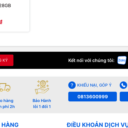
128GB
₫
Kết nối với chúng tôi:
G KÝ
KHIẾU NẠI, GÓP Ý
0813600999
o hàng
Bảo Hành
n phí 2h
lỗi 1 đổi 1
 HÀNG
ĐIỀU KHOẢN DỊCH V