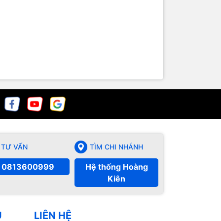
TƯ VẤN
TÌM CHI NHÁNH
0813600999
Hệ thống Hoàng
Kiên
Ụ
LIÊN HỆ