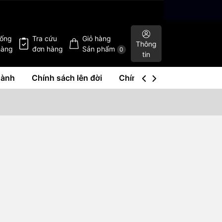
hống
Tra cứu
Giỏ hàng
Thông
hàng
đơn hàng
Sản phẩm
0
tin
hành
Chính sách lên đời
Chính sách mua lại
Liê