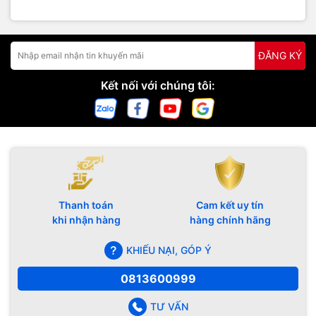
ĐĂNG KÝ
Kết nối với chúng tôi:
Thanh toán
Cam kết uy tín
khi nhận hàng
hàng chính hãng
KHIẾU NẠI, GÓP Ý
0813600999
TƯ VẤN