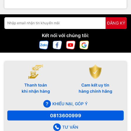
ĐĂNG KÝ
Kết nối với chúng tôi:
Thanh toán
Cam kết uy tín
khi nhận hàng
hàng chính hãng
KHIẾU NẠI, GÓP Ý
0813600999
TƯ VẤN