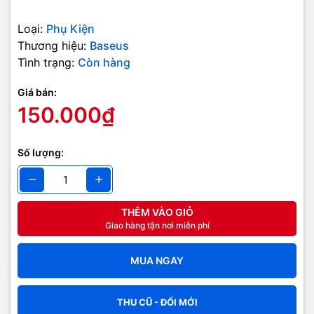
Loại:
Phụ Kiện
Thương hiệu:
Baseus
Tình trạng:
Còn hàng
Giá bán:
150.000₫
Số lượng:
THÊM VÀO GIỎ
Giao hàng tận nơi miễn phí
MUA NGAY
THU CŨ - ĐỔI MỚI