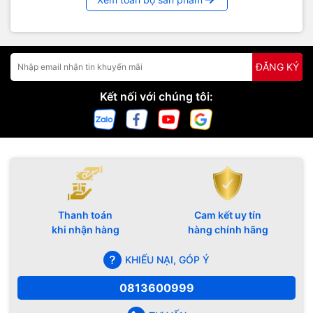
ĐĂNG KÝ
Kết nối với chúng tôi:
Thanh toán
Cam kết uy tín
khi nhận hàng
hàng chính hãng
KHIẾU NẠI, GÓP Ý
0813600999