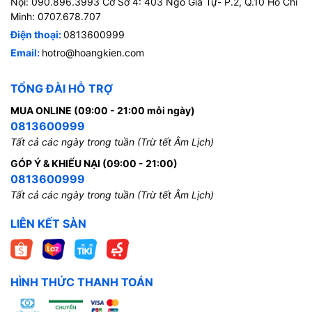
Nội: 090.896.3993 Cơ Sở 4: 403 Ngô Gia Tự- P.2, Q.10 Hồ Chí
Minh: 0707.678.707
Điện thoại:
0813600999
Email:
hotro@hoangkien.com
TỔNG ĐÀI HỖ TRỢ
MUA ONLINE (09:00 - 21:00 mỗi ngày)
0813600999
Tất cả các ngày trong tuần (Trừ tết Âm Lịch)
GÓP Ý & KHIẾU NẠI (09:00 - 21:00)
0813600999
Tất cả các ngày trong tuần (Trừ tết Âm Lịch)
LIÊN KẾT SÀN
HÌNH THỨC THANH TOÁN