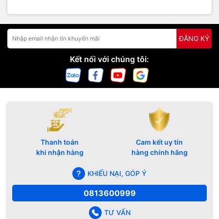
ĐĂNG KÝ
Kết nối với chúng tôi:
Thanh toán
Cam kết uy tín
khi nhận hàng
hàng chính hãng
KHIẾU NẠI, GÓP Ý
0813600999
TƯ VẤN