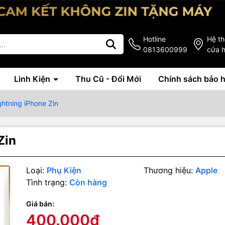
Hotline
Hệ t
0813600999
cửa 
Linh Kiện
Thu Cũ - Đổi Mới
Chính sách bảo 
ghtning iPhone Zin
Zin
Loại:
Phụ Kiện
Thương hiệu:
Apple
Tình trạng:
Còn hàng
Giá bán:
g số kỹ thuật
400.000₫
hone chính hãng, nguyên zin do Apple sản xuất