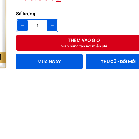
 tháng 1 đổi 1
Số lượng:
THÊM VÀO GIỎ
Giao hàng tận nơi miễn phí
MUA NGAY
THU CŨ - ĐỔI MỚI