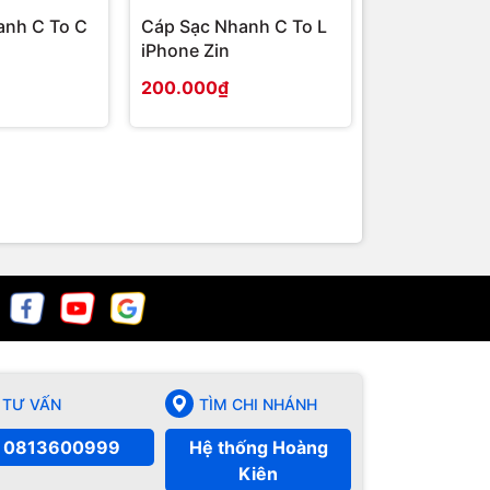
anh C To C
Cáp Sạc Nhanh C To L
iPhone Zin
200.000₫
TƯ VẤN
TÌM CHI NHÁNH
0813600999
Hệ thống Hoàng
Kiên