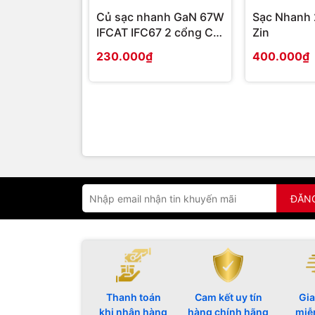
Củ sạc nhanh GaN 67W
Sạc Nhanh
IFCAT IFC67 2 cổng C +
Zin
1 cổng A
230.000₫
400.000₫
ĐĂN
Thanh toán
Cam kết uy tín
Gia
khi nhận hàng
hàng chính hãng
miễ