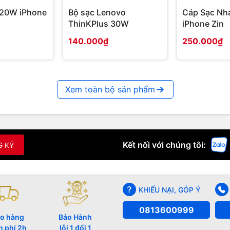
 20W iPhone
Bộ sạc Lenovo
Cáp Sạc Nh
ThinKPlus 30W
iPhone Zin
140.000₫
250.000₫
Xem toàn bộ sản phẩm
Kết nối với chúng tôi:
G KÝ
KHIẾU NẠI, GÓP Ý
0813600999
o hàng
Bảo Hành
n phí 2h
lỗi 1 đổi 1