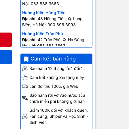
Nội: 083.888.3663
Hoàng Kiên Hồng Tiến
Địa chỉ:
48 Hồnng Tiến, Q. Long
Biên, Hà Nội: 090.896.3993
Hoàng Kiên Trần Phú
Địa chỉ:
42 Trần Phú, Q. Hà Đông,
Hà Nội: 086.888.3663
Hoàng Kiên Ngô Gia Tự
Cam kết bán hàng
Địa chỉ:
403 Ngô Gia Tự- P.2, Q.10
Hồ Chí Minh: 0707.678.707
Bảo hành 12 tháng lỗi 1 đổi 1
Cam kết không Zin tặng máy
Lên đời thu 100% giá Web
Bảo hành rơi vỡ vào nước sửa
chữa miễn phí không giới hạn
Giảm 100K đối với khách quen,
Fan cứng, Shiper và Học Sinh -
Sinh Viên