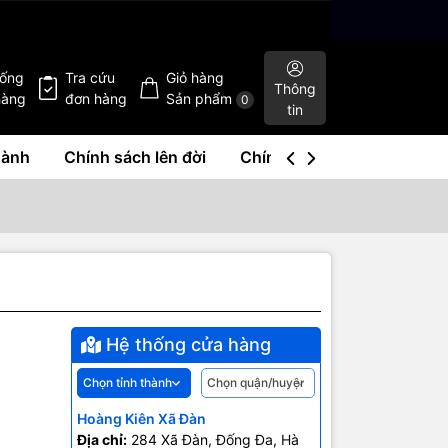
hống
Tra cứu
Giỏ hàng
Thông
hàng
đơn hàng
Sản phẩm
0
tin
hành
Chính sách lên đời
Chính sách mua lại
Liê
Hệ thống cửa hàng
Hoàng Kiên Xã Đàn
Địa chỉ:
284 Xã Đàn, Đống Đa, Hà