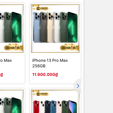
ro Max
iPhone 13 Pro Max
iPhone 13 P
256GB
0₫
11.900.000₫
9.900.000₫