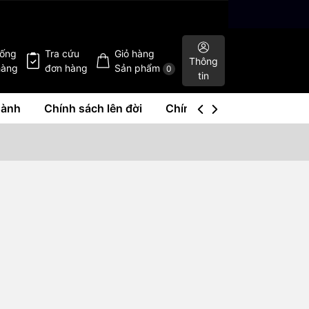
hống
Tra cứu
Giỏ hàng
Thông
hàng
đơn hàng
Sản phẩm
0
tin
hành
Chính sách lên đời
Chính sách mua lại
Liê