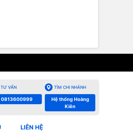
TƯ VẤN
TÌM CHI NHÁNH
0813600999
Hệ thống Hoàng
Kiên
Ụ
LIÊN HỆ