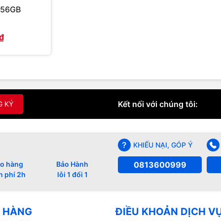
256GB
₫
Kết nối với chúng tôi:
G KÝ
KHIẾU NẠI, GÓP Ý
0813600999
o hàng
Bảo Hành
n phí 2h
lỗi 1 đổi 1
 HÀNG
ĐIỀU KHOẢN DỊCH V