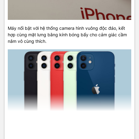
Đồng thời, bạn còn có thể quay video chất lượng 4K HDR cùng
công nghệ Dolby Vision trên iPhone 12 Mini với chất lượng, màu
sắc và chi tiết được thể hiện trọn vẹn hơn bao giờ hết.
Máy nổi bật với hệ thống camera hình vuông độc đáo, kết
hợp cùng mặt lưng bằng kính bóng bẩy cho cảm giác cầm
nắm vô cùng thích.
Ở phần notch mặt trước của điện thoại iPhone 12 còn có camera