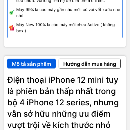
sửa chữa. Vui lòng liên hệ để biết thêm chi tiết.
Máy 99% là các máy gần như mới, có vài vết xước nhẹ
Màn hình của iPhone 12 Mini sử dụng tấm OLED Super Retina XDR
nhỏ
tràn viền có độ phân giải Full HD+ (1080 x 2340 Pixels), từng chi
tiết chuyển động trên màn hình đều hiện lên rõ nét, tươi sáng và
Máy New 100% là các máy mới chưa Active ( không
không gặp phải tình trạng nhòe màu sắc được thể hiện trọn vẹn
box )
hơn bao giờ hết.
Mô tả sản phẩm
Hướng dẫn mua hàng
Điện thoại iPhone 12 mini tuy
là phiên bản thấp nhất trong
bộ 4 iPhone 12 series, nhưng
vẫn sở hữu những ưu điểm
vượt trội về kích thước nhỏ