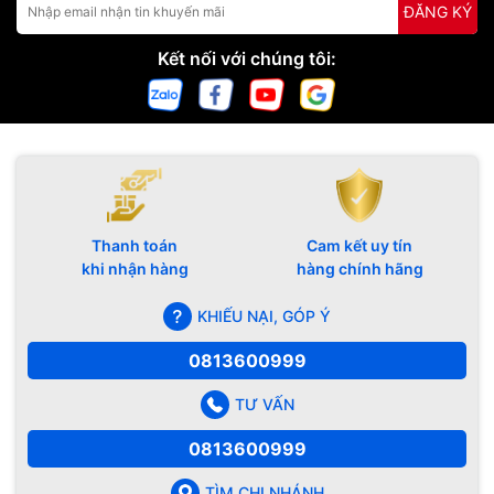
ĐĂNG KÝ
Kết nối với chúng tôi:
Đặc biệt, iPhone 12 Mini chính là thế hệ iPhone đầu tiên trang bị
5G. Giờ đây, những bộ phim chất lượng cao hay các ứng dụng
nặng bạn yêu thích sẽ được tải xong trong chớp mắt.
Hơn nữa, Apple còn trang bị mặt kính Ceramic Shield vật liệu
kết hợp giữa thủy tinh và gốm cao cấp với khả năng chịu va
Việc gửi các tệp lớn, đăng tải hình ảnh, livestream hay phát trực
đập gấp 4 lần so với các đời trước, bảo vệ máy một cách tối
Thanh toán
Cam kết uy tín
tiếp video chất lượng cao được hoàn thành nhanh và tiện lợi hơn
đa, cùng với đó là khả năng kháng nước chuẩn IP68.
khi nhận hàng
hàng chính hãng
bao giờ hết.
KHIẾU NẠI, GÓP Ý
0813600999
TƯ VẤN
0813600999
TÌM CHI NHÁNH