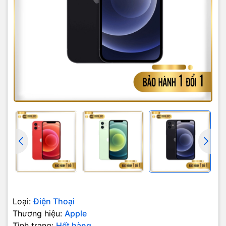
không còn được thiết kế bo cong các cạnh, mà thay vào đó là
phần cạnh máy được vát phẳng vô cùng mạnh mẽ và cá tính.
Lần đầu tiên Apple sử dụng khung nhôm cao cấp trong ngành
Loại:
Điện Thoại
hàng không vũ trụ trên iPhone 12 Mini đem đến cho người dùng
Thương hiệu:
Apple
thiết kế cứng cáp nhưng trọng lượng không quá nặng.
Tình trạng:
Hết hàng