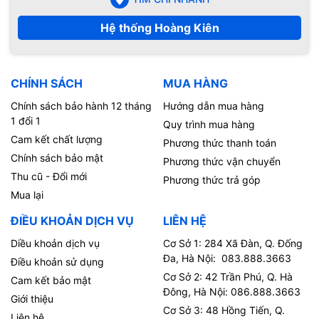
Hệ thống Hoàng Kiên
Camera kép thách thức mọi
CHÍNH SÁCH
MUA HÀNG
Ngoài ra, Apple đã phát triển chế độ Smart Data, có chức năng
Chính sách bảo hành 12 tháng
Hướng dẫn mua hàng
giới hạn ban đêm
chuyển đổi qua lại giữa 4G và 5G khi chạy các ứng dụng nhằm tiết
1 đổi 1
Quy trình mua hàng
kiệm pin cho máy một cách tối đa, nâng cao trải nghiệm sử dụng
Cam kết chất lượng
Camera của điện thoại iPhone 12 Mini với camera kép 12 MP
Phương thức thanh toán
máy cho người dùng.
nhờ đó hình ảnh sẽ được ghi lại một cách chân thực, rõ nét.
Chính sách bảo mật
Phương thức vận chuyển
Camera chính 12 MP với khẩu độ lớn f/1.6 giúp tăng 27% khả
Hỗ trợ sạc nhanh 20 W
Thu cũ - Đổi mới
Phương thức trả góp
năng thu sáng. Vì vậy, ngay cả trong bóng tối, hình chụp,
Mua lại
video của bạn vẫn cho độ chi tiết và màu sắc tuyệt vời.
Chiếc điện thoại iPhone 12 Mini này có dung lượng pin tuy không
ĐIỀU KHOẢN DỊCH VỤ
LIÊN HỆ
thuộc hàng “khủng” nhưng vẫn cho thời lượng sử dụng lên đến 50
giờ nghe nhạc.
Diều khoản dịch vụ
Cơ Sở 1: 284 Xã Đàn, Q. Đống
Đa, Hà Nội: 083.888.3663
Điều khoản sử dụng
Cơ Sở 2: 42 Trần Phú, Q. Hà
Cam kết bảo mật
Đông, Hà Nội: 086.888.3663
Giới thiệu
Cơ Sở 3: 48 Hồng Tiến, Q.
Liên hệ