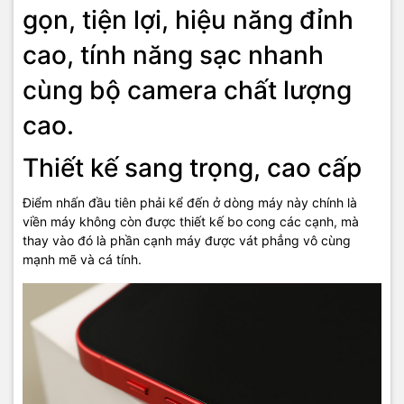
gọn, tiện lợi, hiệu năng đỉnh
Hơn nữa, Apple còn trang bị mặt kính Ceramic Shield vật liệu kết
hợp giữa thủy tinh và gốm cao cấp với khả năng chịu va đập gấp
cao, tính năng sạc nhanh
4 lần so với các đời trước, bảo vệ máy một cách tối đa, cùng với
đó là khả năng kháng nước chuẩn IP68.
cùng bộ camera chất lượng
cao.
Thiết kế sang trọng, cao cấp
Điểm nhấn đầu tiên phải kể đến ở dòng máy này chính là
viền máy không còn được thiết kế bo cong các cạnh, mà
thay vào đó là phần cạnh máy được vát phẳng vô cùng
mạnh mẽ và cá tính.
Camera kép thách thức mọi giới