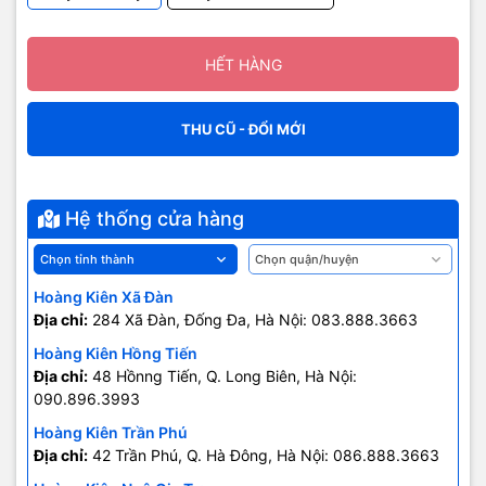
HẾT HÀNG
THU CŨ - ĐỔI MỚI
Hệ thống cửa hàng
Ngoài ra, iPhone 12 Mini cũng đem tới cho người dùng nhiều màu
Hoàng Kiên Xã Đàn
sắc cho bạn tha hồ lựa chọn. Đặc biệt, Apple vừa bổ sung màu
Địa chỉ:
284 Xã Đàn, Đống Đa, Hà Nội: 083.888.3663
xanh dương vốn tươi tắn nhẹ nhàng nổi bật để lôi kéo sự chú ý, là
một sự lựa chọn mới mẻ ấn tượng ngay từ cái nhìn đầu tiên.
Hoàng Kiên Hồng Tiến
Địa chỉ:
48 Hồnng Tiến, Q. Long Biên, Hà Nội:
Màn hình OLED Super Retina
090.896.3993
XDR siêu sắc nét
Hoàng Kiên Trần Phú
Địa chỉ:
42 Trần Phú, Q. Hà Đông, Hà Nội: 086.888.3663
Phía trước vẫn là màn hình kiểu dáng tai thỏ quen thuộc, với phần