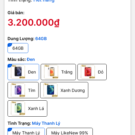
Giá bán:
3.200.000₫
Dung Lượng:
64GB
64GB
Màu sắc:
Đen
Đen
Trắng
Đỏ
Tím
Xanh Dương
Máy nổi bật với hệ thống camera hình vuông độc đáo, kết hợp
cùng mặt lưng bằng kính bóng bẩy cho cảm giác cầm nắm vô
Xanh Lá
cùng thích.
Tình Trạng:
Máy Thanh Lý
Máy Thanh Lý
Máy LikeNew 99%