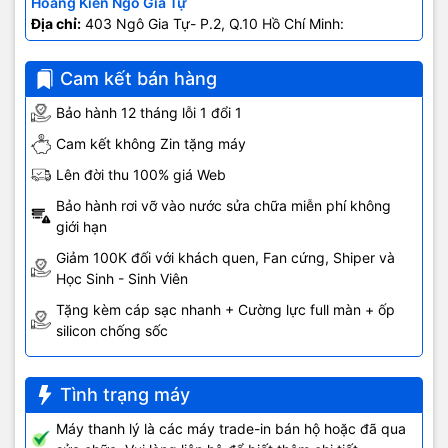
Hoàng Kiên Ngô Gia Tự
viền màn hình được tinh gọn hơn một cách đáng kể mang đến cảm
Địa chỉ:
403 Ngô Gia Tự- P.2, Q.10 Hồ Chí Minh:
giác màn hình lớn hơn dù iPhone 12 Mini có kích cỡ màn hình chỉ
0707.678.707
5.4 inch.
Cam kết bán hàng
Bảo hành 12 tháng lỗi 1 đổi 1
Cam kết không Zin tặng máy
Lên đời thu 100% giá Web
Bảo hành rơi vỡ vào nước sửa chữa miễn phí không
giới hạn
Giảm 100K đối với khách quen, Fan cứng, Shiper và
Học Sinh - Sinh Viên
Tặng kèm cáp sạc nhanh + Cường lực full màn + ốp
silicon chống sốc
Tình trạng máy
Màn hình kích cỡ 5.4 inch là điểm thuận lợi bởi máy khá nhỏ gọn,
có thể dễ dàng đặt trong túi áo, quần hơn so với 6.1 inch
Máy thanh lý là các máy trade-in bán hộ hoặc đã qua
trên iPhone 12 Pro hay 6.7 inch trên iPhone 12 Pro Max.