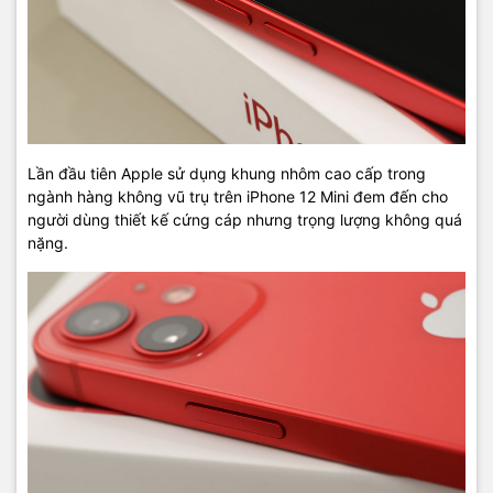
hạn ban đêm
Camera của điện thoại iPhone 12 Mini với camera kép 12 MP nhờ
đó hình ảnh sẽ được ghi lại một cách chân thực, rõ nét. Camera
chính 12 MP với khẩu độ lớn f/1.6 giúp tăng 27% khả năng thu
sáng. Vì vậy, ngay cả trong bóng tối, hình chụp, video của bạn vẫn
cho độ chi tiết và màu sắc tuyệt vời.
Lần đầu tiên Apple sử dụng khung nhôm cao cấp trong
ngành hàng không vũ trụ trên iPhone 12 Mini đem đến cho
người dùng thiết kế cứng cáp nhưng trọng lượng không quá
nặng.