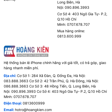
Long Biên, Hà
Nội: 090.896.3993
Cơ Sở 4: 403 Ngô Gia Tự- P.2,
Q.10 Hồ Chí
Minh: 0707.678.707
Mua hàng online:
0813.600.999
Đồng thời, bạn còn có thể quay video chất lượng 4K HDR
cùng công nghệ Dolby Vision trên iPhone 12 Mini với chất
lượng, màu sắc và chi tiết được thể hiện trọn vẹn hơn bao
giờ hết.
Ngoài ra, iPhone 12 Mini còn được trang bị tính năng sạc pin nhanh
Hệ thống bán lẻ iPhone chính hãng với giá tốt, có trả góp, giao
20 W, người dùng có thể nhanh chóng sạc đầy chiếc điện thoại
hàng nhanh miễn phí.
của mình, để tiếp tục công việc mà không bị gián đoạn quá lâu.
Địa chỉ:
Cơ Sở 1: 284 Xã Đàn, Q. Đống Đa, Hà Nội:
083.888.3663 Cơ Sở 2: 42 Trần Phú, Q. Hà Đông, Hà Nội:
086.888.3663 Cơ Sở 3: 48 Hồng Tiến, Q. Long Biên, Hà
Nội: 090.896.3993 Cơ Sở 4: 403 Ngô Gia Tự- P.2, Q.10 Hồ Chí
Minh: 0707.678.707
Điện thoại:
0813600999
Email:
hotro@hoangkien.com