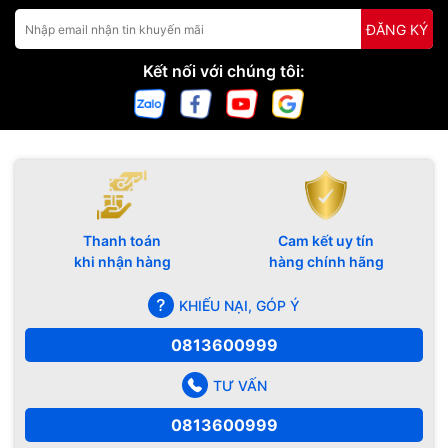
ĐĂNG KÝ
Kết nối với chúng tôi:
Thanh toán
Cam kết uy tín
khi nhận hàng
hàng chính hãng
KHIẾU NẠI, GÓP Ý
0813600999
TƯ VẤN
0813600999