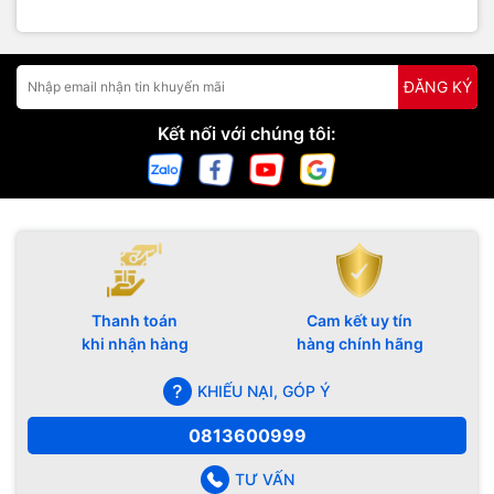
ĐĂNG KÝ
Kết nối với chúng tôi:
Thanh toán
Cam kết uy tín
khi nhận hàng
hàng chính hãng
KHIẾU NẠI, GÓP Ý
0813600999
TƯ VẤN