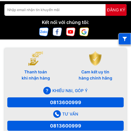
ĐĂNG KÝ
Kết nối với chúng tôi:
Thanh toán
Cam kết uy tín
khi nhận hàng
hàng chính hãng
KHIẾU NẠI, GÓP Ý
0813600999
TƯ VẤN
0813600999