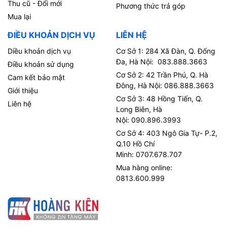
Thu cũ - Đổi mới
Phương thức trả góp
Mua lại
ĐIỀU KHOẢN DỊCH VỤ
LIÊN HỆ
Diều khoản dịch vụ
Cơ Sở 1: 284 Xã Đàn, Q. Đống
Đa, Hà Nội: 083.888.3663
Điều khoản sử dụng
Cơ Sở 2: 42 Trần Phú, Q. Hà
Cam kết bảo mật
Đông, Hà Nội: 086.888.3663
Giới thiệu
Cơ Sở 3: 48 Hồng Tiến, Q.
Liên hệ
Long Biên, Hà
Nội: 090.896.3993
Cơ Sở 4: 403 Ngô Gia Tự- P.2,
Q.10 Hồ Chí
Minh: 0707.678.707
Mua hàng online:
0813.600.999