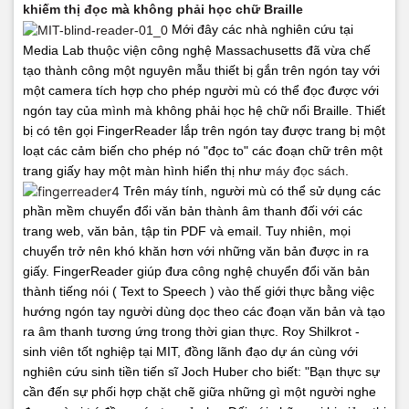
khiếm thị đọc mà không phải học chữ Braille
Mới đây các nhà nghiên cứu tại
Media Lab thuộc viện công nghệ Massachusetts đã vừa chế
tạo thành công một nguyên mẫu thiết bị gắn trên ngón tay với
một camera tích hợp cho phép người mù có thể đọc được với
ngón tay của mình mà không phải học hệ chữ nổi Braille. Thiết
bị có tên gọi FingerReader lắp trên ngón tay được trang bị một
loạt các cảm biến cho phép nó "đọc to" các đoạn chữ trên một
trang giấy hay một màn hình hiển thị như
máy đọc sách
.
Trên máy tính, người mù có thể sử dụng các
phần mềm chuyển đổi văn bản thành âm thanh đối với các
trang web, văn bản, tập tin PDF và email. Tuy nhiên, mọi
chuyển trở nên khó khăn hơn với những văn bản được in ra
giấy. FingerReader giúp đưa công nghệ chuyển đổi văn bản
thành tiếng nói ( Text to Speech ) vào thế giới thực bằng việc
hướng ngón tay người dùng dọc theo các đoạn văn bản và tạo
ra âm thanh tương ứng trong thời gian thực.
Roy Shilkrot -
sinh viên tốt nghiệp tại MIT, đồng lãnh đạo dự án cùng với
nghiên cứu sinh tiền tiến sĩ Joch Huber cho biết: "Bạn thực sự
cần đến sự phối hợp chặt chẽ giữa những gì một người nghe