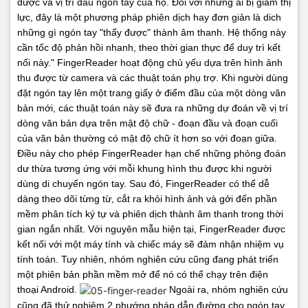
được và vị trí đầu ngón tay của họ. Đối với những ai bị giảm thị
lực, đây là một phương pháp phiên dịch hay đơn giản là dich
những gì ngón tay "thấy được" thành âm thanh. Hệ thống này
cần tốc độ phản hồi nhanh, theo thời gian thực để duy trì kết
nối này."
FingerReader hoạt động chủ yếu dựa trên hình ảnh
thu được từ camera và các thuật toán phụ trợ. Khi người dùng
đặt ngón tay lên một trang giấy ở điểm đầu của một dòng văn
bản mới, các thuật toán này sẽ đưa ra những dự đoán về vị trí
dòng văn bản dựa trên mật độ chữ - đoạn đầu và đoạn cuối
của văn bản thường có mật độ chữ ít hơn so với đoạn giữa.
Điều này cho phép FingerReader hạn chế những phỏng đoán
dư thừa tương ứng với mỗi khung hình thu được khi người
dùng di chuyển ngón tay. Sau đó, FingerReader có thể dễ
dàng theo dõi từng từ, cắt ra khỏi hình ảnh và gởi đến phần
mềm phân tích ký tự và phiên dịch thành âm thanh trong thời
gian ngắn nhất.
Với nguyên mẫu hiện tại, FingerReader được
kết nối với một máy tính và chiếc máy sẽ đảm nhận nhiệm vụ
tính toán. Tuy nhiên, nhóm nghiên cứu cũng đang phát triển
một phiên bản phần mềm mở để nó có thể chạy trên điện
thoại Android.
Ngoài ra, nhóm nghiên cứu
cũng đã thử nghiệm 2 phướng pháp dẫn đường cho ngón tay.