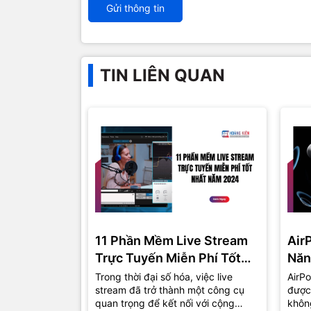
Gửi thông tin
TIN LIÊN QUAN
11 Phần Mềm Live Stream
Air
Trực Tuyến Miễn Phí Tốt
Năn
Nhất Năm 2024
Trong thời đại số hóa, việc live
AirPo
stream đã trở thành một công cụ
được
quan trọng để kết nối với cộng
khôn