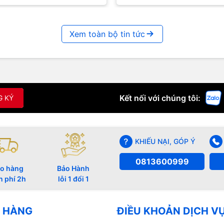
út sự quan tâm lớn từ cộng
lúc vui hay buồn, âm nhạc luôn
..
biết...
Xem toàn bộ tin tức
Kết nối với chúng tôi:
G KÝ
KHIẾU NẠI, GÓP Ý
0813600999
o hàng
Bảo Hành
n phí 2h
lỗi 1 đổi 1
 HÀNG
ĐIỀU KHOẢN DỊCH V