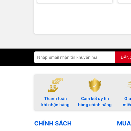
đồng và khán giả. Dù bạn là một
thu h
game...
đồng.
ĐĂN
Thanh toán
Cam kết uy tín
Gia
khi nhận hàng
hàng chính hãng
miễ
CHÍNH SÁCH
MUA