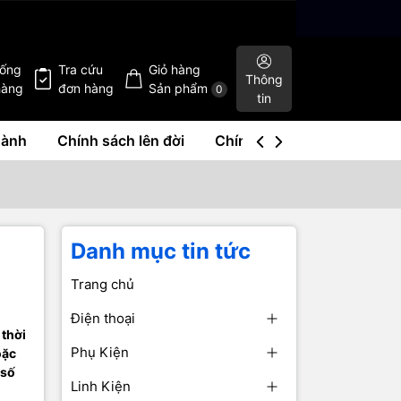
hống
Tra cứu
Giỏ hàng
Thông
hàng
đơn hàng
Sản phẩm
0
tin
hành
Chính sách lên đời
Chính sách mua lại
Liê
Danh mục tin tức
Trang chủ
Điện thoại
 thời
Phụ Kiện
oặc
 số
Linh Kiện