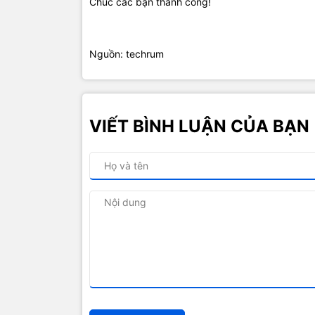
Chúc các bạn thành công!
Nguồn: techrum
VIẾT BÌNH LUẬN CỦA BẠN