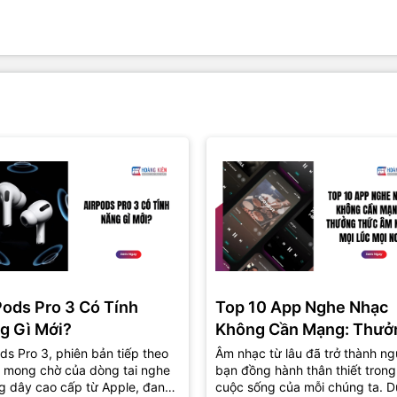
Pods Pro 3 Có Tính
Top 10 App Nghe Nhạc
g Gì Mới?
Không Cần Mạng: Thưở
Thức Âm Nhạc Mọi Nơi
ds Pro 3, phiên bản tiếp theo
Âm nhạc từ lâu đã trở thành ng
 mong chờ của dòng tai nghe
bạn đồng hành thân thiết trong
g dây cao cấp từ Apple, đang
cuộc sống của mỗi chúng ta. D