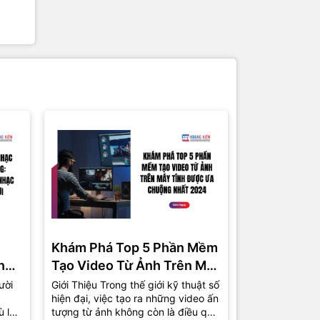
Khám Phá Top 5 Phần Mềm
Phần Mềm 
ng
Tạo Video Từ Ảnh Trên Máy
Miễn Phí C
Tính Được Ưa Chuộng Nhất
Top 5 Lựa 
ười
Giới Thiệu Trong thế giới kỹ thuật số
1. Giới Thiệu T
hiện đại, việc tạo ra những video ấn
việc tự sản xu
2024
ù là
tượng từ ảnh không còn là điều quá
phổ biến hơn b