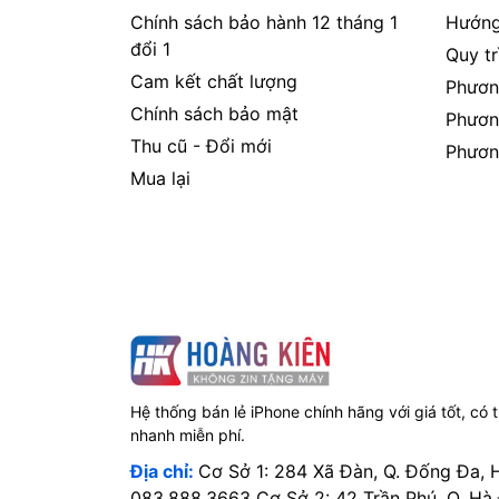
Chính sách bảo hành 12 tháng 1
Hướng
đổi 1
Quy t
Cam kết chất lượng
Phươn
Chính sách bảo mật
Phươn
Thu cũ - Đổi mới
Phươn
Mua lại
Hệ thống bán lẻ iPhone chính hãng với giá tốt, có 
nhanh miễn phí.
Địa chỉ:
Cơ Sở 1: 284 Xã Đàn, Q. Đống Đa, 
083.888.3663 Cơ Sở 2: 42 Trần Phú, Q. Hà