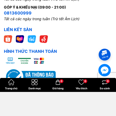
GÓP Ý & KHIẾU NẠI (09:00 - 21:00)
0813600999
Tất cả các ngày trong tuần (Trừ tết Âm Lịch)
LIÊN KẾT SÀN
HÌNH THỨC THANH TOÁN
0
0
0
Trang chủ
Danh mục
Giỏ hàng
Yêu thích
So sánh
Bản quyền thuộc về
Hoangkien
.
Cung cấp bởi
Sapo