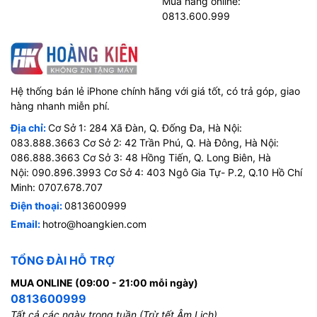
Mua hàng online:
0813.600.999
Hệ thống bán lẻ iPhone chính hãng với giá tốt, có trả góp, giao
hàng nhanh miễn phí.
Địa chỉ:
Cơ Sở 1: 284 Xã Đàn, Q. Đống Đa, Hà Nội:
083.888.3663 Cơ Sở 2: 42 Trần Phú, Q. Hà Đông, Hà Nội:
086.888.3663 Cơ Sở 3: 48 Hồng Tiến, Q. Long Biên, Hà
Nội: 090.896.3993 Cơ Sở 4: 403 Ngô Gia Tự- P.2, Q.10 Hồ Chí
Minh: 0707.678.707
Điện thoại:
0813600999
Email:
hotro@hoangkien.com
TỔNG ĐÀI HỖ TRỢ
MUA ONLINE (09:00 - 21:00 mỗi ngày)
0813600999
Tất cả các ngày trong tuần (Trừ tết Âm Lịch)