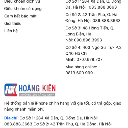
Diều khoản dịch vụ
Cơ Sở 1: 284 Xã Đàn, Q. Đống
Đa, Hà Nội: 083.888.3663
Điều khoản sử dụng
Cơ Sở 2: 42 Trần Phú, Q. Hà
Cam kết bảo mật
Đông, Hà Nội: 086.888.3663
Giới thiệu
Cơ Sở 3: 48 Hồng Tiến, Q.
Liên hệ
Long Biên, Hà
Nội: 090.896.3993
Cơ Sở 4: 403 Ngô Gia Tự- P.2,
Q.10 Hồ Chí
Minh: 0707.678.707
Mua hàng online:
0813.600.999
Hệ thống bán lẻ iPhone chính hãng với giá tốt, có trả góp, giao
hàng nhanh miễn phí.
Địa chỉ:
Cơ Sở 1: 284 Xã Đàn, Q. Đống Đa, Hà Nội:
083.888.3663 Cơ Sở 2: 42 Trần Phú, Q. Hà Đông, Hà Nội: