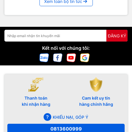
Xem toàn bộ tin tức
ĐĂNG KÝ
Kết nối với chúng tôi:
Thanh toán
Cam kết uy tín
khi nhận hàng
hàng chính hãng
KHIẾU NẠI, GÓP Ý
0813600999