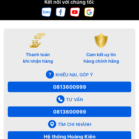
Kết nối với chúng tôi:
Thanh toán
Cam kết uy tín
khi nhận hàng
hàng chính hãng
KHIẾU NẠI, GÓP Ý
0813600999
TƯ VẤN
0813600999
TÌM CHI NHÁNH
Hệ thống Hoàng Kiên