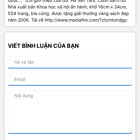
được..." (Lời giới thiệu của GS. Hà Văn Tấn). Cuốn sách do
Nhà xuất bản Khoa học xã hội ấn hành, khổ 16cm x 24cm,
554 trang, bìa cứng, được tặng giải thưởng vàng sách đẹp
năm 2006. Tải về
http://www.mediafire.com/?ztzmtondjgc
VIẾT BÌNH LUẬN CỦA BẠN