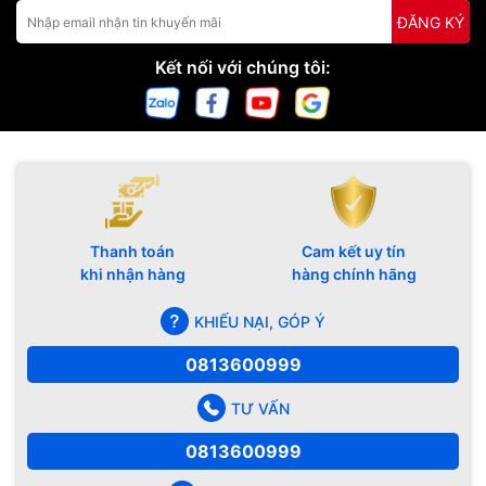
ĐĂNG KÝ
Kết nối với chúng tôi:
Thanh toán
Cam kết uy tín
khi nhận hàng
hàng chính hãng
KHIẾU NẠI, GÓP Ý
0813600999
TƯ VẤN
0813600999