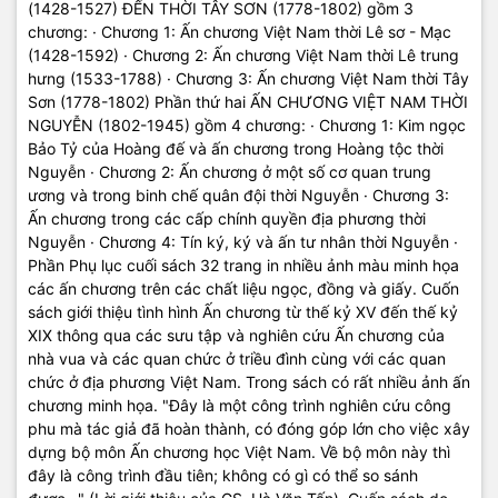
(1428-1527) ĐẾN THỜI TÂY SƠN (1778-1802) gồm 3
chương: · Chương 1: Ấn chương Việt Nam thời Lê sơ - Mạc
(1428-1592) · Chương 2: Ấn chương Việt Nam thời Lê trung
hưng (1533-1788) · Chương 3: Ấn chương Việt Nam thời Tây
Sơn (1778-1802) Phần thứ hai ẤN CHƯƠNG VIỆT NAM THỜI
NGUYỄN (1802-1945) gồm 4 chương: · Chương 1: Kim ngọc
Bảo Tỷ của Hoàng đế và ấn chương trong Hoàng tộc thời
Nguyễn · Chương 2: Ấn chương ở một số cơ quan trung
ương và trong binh chế quân đội thời Nguyễn · Chương 3:
Ấn chương trong các cấp chính quyền địa phương thời
Nguyễn · Chương 4: Tín ký, ký và ấn tư nhân thời Nguyễn ·
Phần Phụ lục cuối sách 32 trang in nhiều ảnh màu minh họa
các ấn chương trên các chất liệu ngọc, đồng và giấy. Cuốn
sách giới thiệu tình hình Ấn chương từ thế kỷ XV đến thế kỷ
XIX thông qua các sưu tập và nghiên cứu Ấn chương của
nhà vua và các quan chức ở triều đình cùng với các quan
chức ở địa phương Việt Nam. Trong sách có rất nhiều ảnh ấn
chương minh họa. "Đây là một công trình nghiên cứu công
phu mà tác giả đã hoàn thành, có đóng góp lớn cho việc xây
dựng bộ môn Ấn chương học Việt Nam. Về bộ môn này thì
đây là công trình đầu tiên; không có gì có thể so sánh