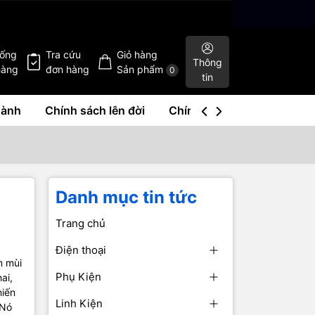
hống
Tra cứu
Giỏ hàng
Thông
hàng
đơn hàng
Sản phẩm
0
tin
hành
Chính sách lên đời
Chính sách mua lại
Liê
Danh mục tin tức
Trang chủ
Điện thoại
m mùi
Phụ Kiện
ai,
hiến
Linh Kiện
 Nó