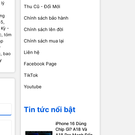
 lý
Thu Cũ - Đổi Mới
Ông
Chính sách bảo hành
45,
 Kỳ -
Chính sách lên đời
c, tóm
Chính sách mua lại
áp
y
Liên hệ
c, bao
y
Facebook Page
TikTok
Youtube
Tin tức nổi bật
iPhone 16 Dùng
Chip Gì? A18 Và
A18 Pro Mạnh Đến