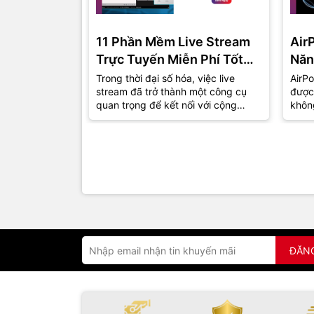
11 Phần Mềm Live Stream
Air
Trực Tuyến Miễn Phí Tốt
Năn
Nhất Năm 2024
Trong thời đại số hóa, việc live
AirPo
stream đã trở thành một công cụ
được
quan trọng để kết nối với cộng
khôn
đồng và khán giả. Dù bạn là một
thu h
game...
đồng.
ĐĂN