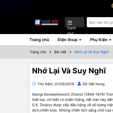
Danh
mục
Trang chủ
Điện thoại
Phụ Kiện
Trang chủ
Bài viết
Nhớ Lại Và Suy Nghĩ
Nhớ Lại Và Suy Nghĩ
Thứ Năm, 01/09/2016
Đỗ Việt Hưng
Georgi Konstantinovich Zhukov (1896-1974) Trong
thất bại, chỉ biết có chiến thắng, hết trận này đế
G.K. Zhukov được xếp đầu bảng về số lượng trận
dịch,chiến lược. Những chiến tích sáng chói của ô