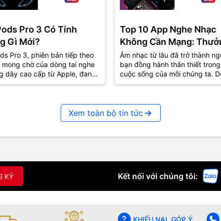
Pods Pro 3 Có Tính
Top 10 App Nghe Nhạc
g Gì Mới?
Không Cần Mạng: Thưở
Thức Âm Nhạc Mọi Nơi
ds Pro 3, phiên bản tiếp theo
Âm nhạc từ lâu đã trở thành ng
 mong chờ của dòng tai nghe
bạn đồng hành thân thiết trong
g dây cao cấp từ Apple, đang
cuộc sống của mỗi chúng ta. D
út sự quan tâm lớn từ cộng
lúc vui hay buồn, âm nhạc luôn
..
biết...
Xem toàn bộ tin tức
Kết nối với chúng tôi:
G KÝ
KHIẾU NẠI, GÓP Ý