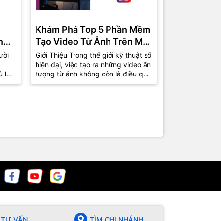
Khám Phá Top 5 Phần Mềm
Phần Mềm 
ng
Tạo Video Từ Ảnh Trên Máy
Miễn Phí C
Tính Được Ưa Chuộng Nhất
Top 5 Lựa 
ười
Giới Thiệu Trong thế giới kỹ thuật số
1. Giới Thiệu T
hiện đại, việc tạo ra những video ấn
việc tự sản xu
2024
ù là
tượng từ ảnh không còn là điều quá
phổ biến hơn b
xa lạ. Từ những bức ảnh kỷ...
nhà sản xuất 
chuyên giờ...
TƯ VẤN
TÌM CHI NHÁNH