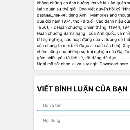
không những có ảnh hưởng lớn về lý luận quân sự
luận quân sự thế giới. Ông viết quyển hồi ký “N
размышления”, tiếng Anh: “Memories and though
qua đời năm 1974, thọ 78 tuổi. Các danh hiệu củ
1956), - 2 Huân chương Chiến thắng, (1944, 19
Huân chương Barna hạng I của Anh quốc. và nhiề
tắt sự nghiệp, các hoạt động của vị tướng có th
của chúng ta mới biết được ai xuất sắc hơn). Xuy
nhẫm cũng như những sự trải nghiệm của Đại Tướ
gồm nhiều yếu tố lịch sử, rất đáng để đ
Nghĩ mã số: nhon lai va suy nghi Download here
VIẾT BÌNH LUẬN CỦA BẠN