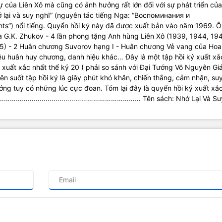
 của Liên Xô mà cũng có ảnh hưởng rất lớn đối với sự phát triển của
hớ lại và suy nghĩ” (nguyên tác tiếng Nga: “Воспоминания и
ts”) nổi tiếng. Quyển hồi ký này đã được xuất bản vào năm 1969. 
a G.K. Zhukov - 4 lần phong tặng Anh hùng Liên Xô (1939, 1944, 19
45) - 2 Huân chương Suvorov hạng I - Huân chương Vẻ vang của Hoa
u huân huy chương, danh hiệu khác… Đây là một tập hồi ký xuất xắ
ể xuất xắc nhất thể kỷ 20 ( phải so sánh với Đại Tướng Võ Nguyên Gi
ên suốt tập hồi ký là giây phút khó khăn, chiến thắng, cảm nhận, su
ng tuy có những lúc cực đoan. Tóm lại đây là quyển hồi ký xuất xắ
ọc. ……………………………………………………………………… Tên sách: Nhớ Lại Và Su