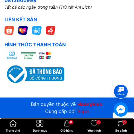
0813600999
Tất cả các ngày trong tuần (Trừ tết Âm Lịch)
LIÊN KẾT SÀN
HÌNH THỨC THANH TOÁN
Bản quyền thuộc về
Hoangkien
.
Cung cấp bởi
Sapo
0
0
0
Trang chủ
Danh mục
Giỏ hàng
Yêu thích
So sánh