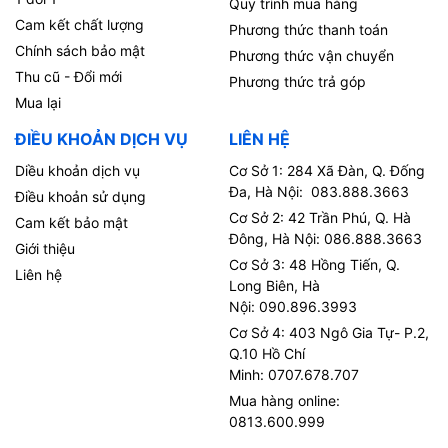
Quy trình mua hàng
Cam kết chất lượng
Phương thức thanh toán
Chính sách bảo mật
Phương thức vận chuyển
Thu cũ - Đổi mới
Phương thức trả góp
Mua lại
ĐIỀU KHOẢN DỊCH VỤ
LIÊN HỆ
Diều khoản dịch vụ
Cơ Sở 1: 284 Xã Đàn, Q. Đống
Đa, Hà Nội: 083.888.3663
Điều khoản sử dụng
Cơ Sở 2: 42 Trần Phú, Q. Hà
Cam kết bảo mật
Đông, Hà Nội: 086.888.3663
Giới thiệu
Cơ Sở 3: 48 Hồng Tiến, Q.
Liên hệ
Long Biên, Hà
Nội: 090.896.3993
Cơ Sở 4: 403 Ngô Gia Tự- P.2,
Q.10 Hồ Chí
Minh: 0707.678.707
Mua hàng online:
0813.600.999