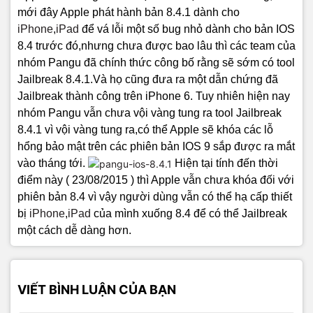
mới đây Apple phát hành bản 8.4.1 dành cho
iPhone
,
iPad
để vá lỗi một số bug nhỏ dành cho bản IOS
8.4 trước đó,nhưng chưa được bao lâu thì các team của
nhóm Pangu đã chính thức công bố rằng sẽ sớm có tool
Jailbreak 8.4.1.Và họ cũng đưa ra một dẫn chứng đã
Jailbreak thành công trên iPhone 6.
Tuy nhiên hiện nay
nhóm Pangu vẫn chưa vội vàng tung ra tool Jailbreak
8.4.1 vì vội vàng tung ra,có thể Apple sẽ khóa các lỗ
hổng bảo mật trên các phiên bản IOS 9 sắp được ra mắt
vào tháng tới.
Hiện tại tính đến thời
điểm này ( 23/08/2015 ) thì Apple vẫn chưa khóa đối với
phiên bản 8.4 vì vậy người dùng vẫn có thể hạ cấp thiết
bị
iPhone
,
iPad
của mình xuống 8.4 để có thể Jailbreak
một cách dễ dàng hơn.
VIẾT BÌNH LUẬN CỦA BẠN