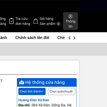
hống
Tra cứu
Giỏ hàng
Thông
hàng
đơn hàng
Sản phẩm
0
tin
hành
Chính sách lên đời
Chính sách mua lại
Liê
ET
Hệ thống cửa hàng
Hoàng Kiên Xã Đàn
Địa chỉ:
284 Xã Đàn, Đống Đa, Hà