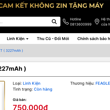
Hotline
Hệ t
0813600999
cửa 
Linh Kiện
Thu Cũ - Đổi Mới
Chính sách bảo 
ET ( 3227mAh )
3227mAh )
Loại:
Linh Kiện
Thương hiệu:
FEAGL
Tình trạng:
Còn hàng
Giá bán:
g số kỹ thuật
750.000₫
ễn phí bảo hành 12 tháng