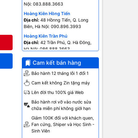
Nội: 083.888.3663
Hoàng Kiên Hồng Tiến
Địa chỉ:
48 Hồnng Tiến, Q. Long
Biên, Hà Nội: 090.896.3993
Hoàng Kiên Trần Phú
Địa chỉ:
42 Trần Phú, Q. Hà Đông,
Hà Nội: 086.888.3663
Hoàng Kiên Ngô Gia Tự
Cam kết bán hàng
Địa chỉ:
403 Ngô Gia Tự- P.2, Q.10
Hồ Chí Minh: 0707.678.707
Bảo hành 12 tháng lỗi 1 đổi 1
Cam kết không Zin tặng máy
Lên đời thu 100% giá Web
Bảo hành rơi vỡ vào nước sửa
chữa miễn phí không giới hạn
Giảm 100K đối với khách quen,
Fan cứng, Shiper và Học Sinh -
Sinh Viên