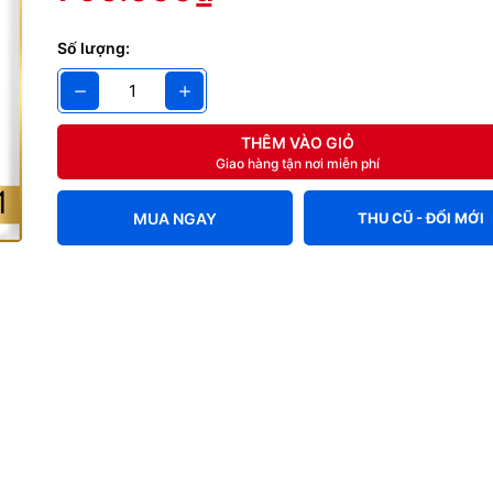
Số lượng:
THÊM VÀO GIỎ
Giao hàng tận nơi miễn phí
MUA NGAY
THU CŨ - ĐỔI MỚI