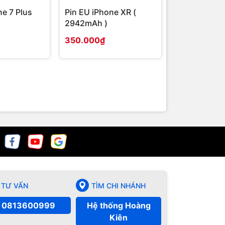
ne 7 Plus
Pin EU iPhone XR (
Pin EU iPhon
2942mAh )
2691mAh )
350.000₫
350.000₫
TƯ VẤN
TÌM CHI NHÁNH
0813600999
Hệ thống Hoàng
Kiên