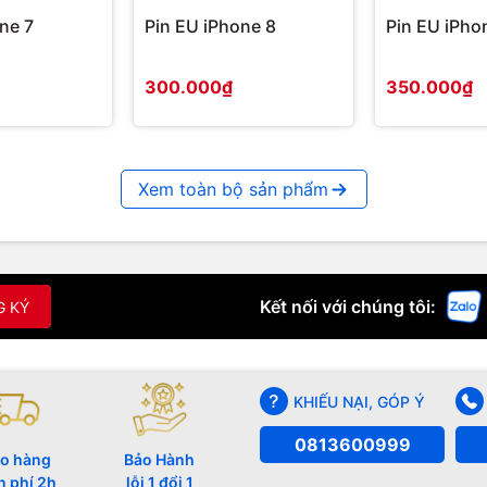
ne 7
Pin EU iPhone 8
Pin EU iPho
300.000₫
350.000₫
Xem toàn bộ sản phẩm
Kết nối với chúng tôi:
G KÝ
KHIẾU NẠI, GÓP Ý
0813600999
o hàng
Bảo Hành
n phí 2h
lỗi 1 đổi 1