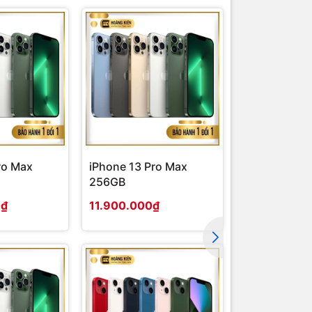
ro Max
iPhone 13 Pro Max
iPhone 13 P
256GB
0₫
11.900.000₫
9.900.000₫