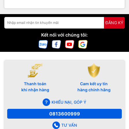
ĐĂNG KÝ
Kết nối với chúng tôi:
Thanh toán
Cam kết uy tín
khi nhận hàng
hàng chính hãng
KHIẾU NẠI, GÓP Ý
0813600999
TƯ VẤN