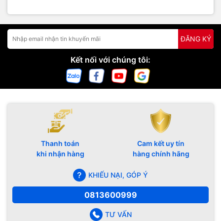
ĐĂNG KÝ
Kết nối với chúng tôi:
Thanh toán
Cam kết uy tín
khi nhận hàng
hàng chính hãng
KHIẾU NẠI, GÓP Ý
0813600999
TƯ VẤN