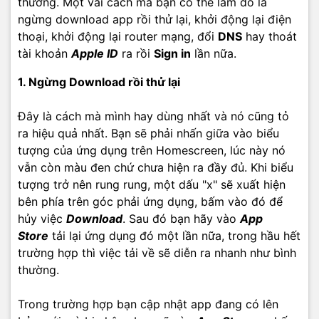
thường. Một vài cách mà bạn có thể làm đó là
ngừng download app rồi thử lại, khởi động lại điện
thoại, khởi động lại router mạng, đổi
DNS
hay thoát
tài khoản
Apple ID
ra rồi
Sign in
lần nữa.
1. Ngừng Download rồi thử lại
Đây là cách mà mình hay dùng nhất và nó cũng tỏ
ra hiệu quả nhất. Bạn sẽ phải nhấn giữa vào biểu
tượng của ứng dụng trên Homescreen, lúc này nó
vẫn còn màu đen chứ chưa hiện ra đầy đủ. Khi biểu
tượng trở nên rung rung, một dấu "x" sẽ xuất hiện
bên phía trên góc phải ứng dụng, bấm vào đó để
hủy việc
Download
. Sau đó bạn hãy vào
App
Store
tải lại ứng dụng đó một lần nữa, trong hầu hết
trường hợp thì việc tải về sẽ diễn ra nhanh như bình
thường.
Trong trường hợp bạn cập nhật app đang có lên