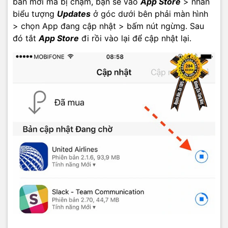
bản mới mà bị chậm, bạn sẽ vào
App Store
> nhấn
biểu tượng
Updates
ở góc dưới bên phải màn hình
> chọn App đang cập nhật > bấm nút ngừng. Sau
đó tắt
App Store
đi rồi vào lại để cập nhật lại.