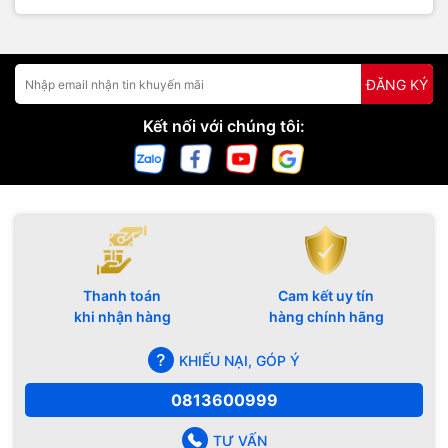
ĐĂNG KÝ
Kết nối với chúng tôi:
Thanh toán
Cam kết uy tín
khi nhận hàng
hàng chính hãng
KHIẾU NẠI, GÓP Ý
0813600999
TƯ VẤN