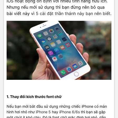
iOS hoạt động ổn định với nhiều tính năng hữu ích.
Nhưng nếu mới sử dụng thì bạn đừng nên bỏ qua
bài viết này vì
5 cài đặt thần thánh này bạn nên biết
.
1. Thay đổi kích thước font chữ
Nếu bạn mới bắt đầu sử dụng những chiếc iPhone có màn
hình hơi nhỏ như
iPhone 5
hay
iPhone 6/6s
thì bạn sẽ gặp
một chút ít khó chịu. Đó là font chữ mặc định hơi nhỏ, dẫn