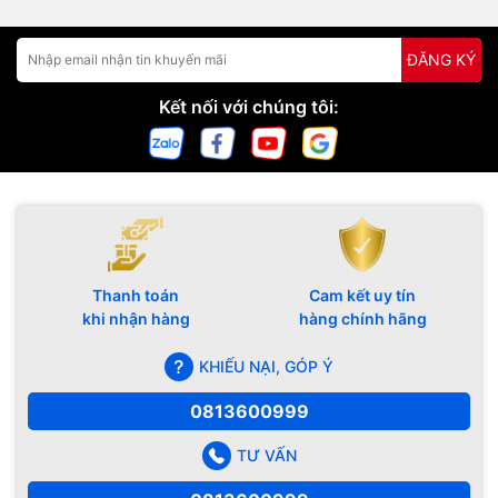
ĐĂNG KÝ
Kết nối với chúng tôi:
Thanh toán
Cam kết uy tín
khi nhận hàng
hàng chính hãng
KHIẾU NẠI, GÓP Ý
0813600999
TƯ VẤN