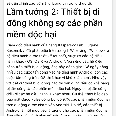
sẽ gần chính xác với năng lượng pin trong thực tế.
Lầm tưởng 2: Thiết bị di
động không sợ các phần
mềm độc hại
Giám đốc điều hành của hãng Kaspersky Lab, Eugene
Kaspersky, đã phát biểu trên trang ITWire rằng: "Windows là
hệ điều hành được thiết kế tốt nhất, vượt xa các hệ điều
hành khác (iOS, OS X và Android)". Với riêng các hệ điều
hành trên thiết bị di động, ông này đánh giá: "Có ngày càng
nhiều các cuộc tấn công vào hệ điều hành Android, còn các
cuộc tấn công trên iOS thì ít hơn vì khó khăn hơn". Như vậy,
với bất cứ thiết bị di động nào thì bạn cũng đều có khả năng
bị tấn công từ các phần mềm độc hại. Nguy cơ bị tấn công
đối với các hệ điều hành là khác nhau. Cụ thể, theo báo cáo
bảo mật được Pulse công bố, có 97% các phần mềm độc hại
trên di động được nhắm vào Android. Do đó, các thiết bị
Android là một mục tiêu lý tưởng cho các phần mềm độc hại.
Bạn cần phải cảnh giác với các ứng dụng (xem xét nguồn