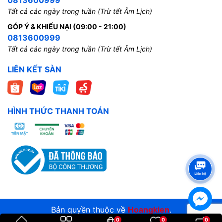
0813600999
Tất cả các ngày trong tuần (Trừ tết Âm Lịch)
GÓP Ý & KHIẾU NẠI (09:00 - 21:00)
0813600999
Tất cả các ngày trong tuần (Trừ tết Âm Lịch)
LIÊN KẾT SÀN
HÌNH THỨC THANH TOÁN
Bản quyền thuộc về
Hoangkien
.
0
0
0
Cung cấp bởi
Sapo