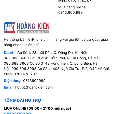
Minh: 0707.678.707
Mua hàng online:
0813.600.999
Hệ thống bán lẻ iPhone chính hãng với giá tốt, có trả góp, giao
hàng nhanh miễn phí.
Địa chỉ:
Cơ Sở 1: 284 Xã Đàn, Q. Đống Đa, Hà Nội:
083.888.3663 Cơ Sở 2: 42 Trần Phú, Q. Hà Đông, Hà Nội:
086.888.3663 Cơ Sở 3: 48 Hồng Tiến, Q. Long Biên, Hà
Nội: 090.896.3993 Cơ Sở 4: 403 Ngô Gia Tự- P.2, Q.10 Hồ Chí
Minh: 0707.678.707
Điện thoại:
0813600999
Email:
hotro@hoangkien.com
TỔNG ĐÀI HỖ TRỢ
MUA ONLINE (09:00 - 21:00 mỗi ngày)