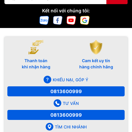
Kết nối với chúng tôi:
Thanh toán
Cam kết uy tín
khi nhận hàng
hàng chính hãng
KHIẾU NẠI, GÓP Ý
0813600999
TƯ VẤN
0813600999
TÌM CHI NHÁNH