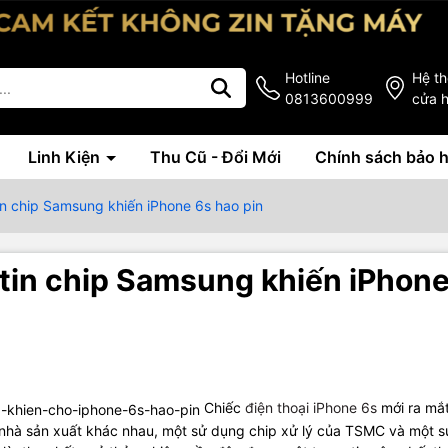
Hotline
Hệ t
0813600999
cửa 
Linh Kiện
Thu Cũ - Đổi Mới
Chính sách bảo 
in chip Samsung khiến iPhone 6s hao pin
 tin chip Samsung khiến iPhon
Chiếc
điện thoại iPhone 6s
mới ra mắ
c nhà sản xuất khác nhau, một sử dụng chip xử lý của TSMC và một s