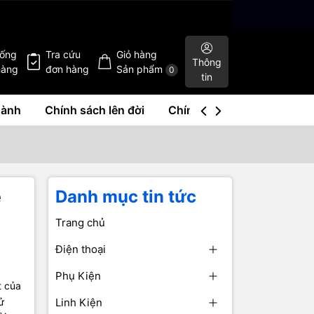
hống
Tra cứu
Giỏ hàng
Thông
hàng
đơn hàng
Sản phẩm
0
tin
hành
Chính sách lên đời
Chính sách mua lại
Liê
e
Danh mục tin tức
Trang chủ
Điện thoại
Phụ Kiện
t của
ử
Linh Kiện