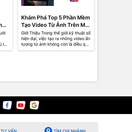
Khám Phá Top 5 Phần Mềm
Phần Mềm 
ng
Tạo Video Từ Ảnh Trên Máy
Miễn Phí C
Tính Được Ưa Chuộng Nhất
Top 5 Lựa 
ười
Giới Thiệu Trong thế giới kỹ thuật số
1. Giới Thiệu T
hiện đại, việc tạo ra những video ấn
việc tự sản xu
2024
ù là
tượng từ ảnh không còn là điều quá
phổ biến hơn b
xa lạ. Từ những bức ảnh kỷ...
nhà sản xuất 
chuyên giờ...
TƯ VẤN
TÌM CHI NHÁNH