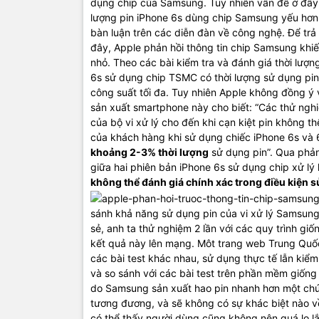
dụng chip của Samsung. Tuy nhiên vấn đề ở đây l
lượng pin iPhone 6s dùng chip Samsung yếu hơn 
bàn luận trên các diễn đàn về công nghệ. Để trả
đây, Apple phản hồi thông tin chip Samsung khi
nhỏ. Theo các bài kiểm tra và đánh giá thời lượn
6s sử dụng chip TSMC có thời lượng sử dụng pin
công suất tối đa. Tuy nhiên Apple không đồng ý
sản xuất smartphone này cho biết: “Các thử nghi
của bộ vi xử lý cho đến khi cạn kiệt pin không th
của khách hàng khi sử dụng chiếc iPhone 6s và 6
khoảng 2-3% thời lượng
sử dụng pin”. Qua phản
giữa hai phiên bản iPhone 6s sử dụng chip xử lý
không thể đánh giá chính xác trong điều kiện s
sánh khả năng sử dụng pin của vi xử lý Samsung
sẻ, anh ta thử nghiệm 2 lần với các quy trình gi
kết quả này lên mạng. Môt trang web Trung Quốc
các bài test khác nhau, sử dụng thực tế lẫn kiể
và so sánh với các bài test trên phần mềm giố
do Samsung sản xuất hao pin nhanh hơn một chút
tương đương, và sẽ không có sự khác biệt nào về
có thể thấy người dùng cũng không nên quá lo lắn