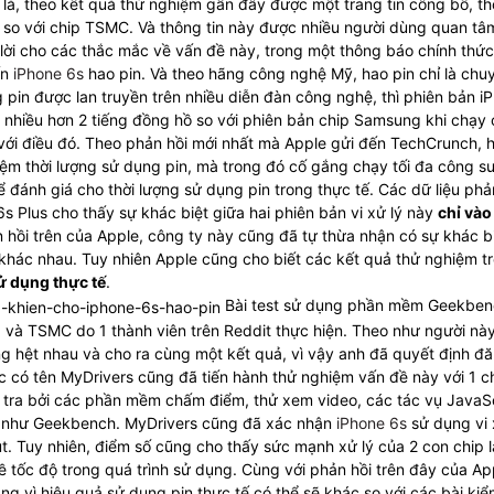
à, theo kết quả thử nghiệm gần đây được một trang tin công bố, th
so với chip TSMC. Và thông tin này được nhiều người dùng quan tâ
 lời cho các thắc mắc về vấn đề này, trong một thông báo chính thứ
ến
iPhone 6s
hao pin. Và theo hãng công nghệ Mỹ, hao pin chỉ là chu
g pin được lan truyền trên nhiều diễn đàn công nghệ, thì phiên bản i
 nhiều hơn 2 tiếng đồng hồ so với phiên bản chip Samsung khi chạy 
 với điều đó. Theo phản hồi mới nhất mà Apple gửi đến TechCrunch, 
ệm thời lượng sử dụng pin, mà trong đó cố gắng chạy tối đa công s
ể đánh giá cho thời lượng sử dụng pin trong thực tế. Các dữ liệu phả
s Plus cho thấy sự khác biệt giữa hai phiên bản vi xử lý này
chỉ vào
 hồi trên của Apple, công ty này cũng đã tự thừa nhận có sự khác b
 khác nhau. Tuy nhiên Apple cũng cho biết các kết quả thử nghiệm tr
ử dụng thực tế
.
Bài test sử dụng phần mềm Geekben
 và TSMC do 1 thành viên trên Reddit thực hiện. Theo như người này
ống hệt nhau và cho ra cùng một kết quả, vì vậy anh đã quyết định đă
 có tên MyDrivers cũng đã tiến hành thử nghiệm vấn đề này với 1 c
m tra bởi các phần mềm chấm điểm, thử xem video, các tác vụ JavaS
ng như Geekbench. MyDrivers cũng đã xác nhận
iPhone 6s
sử dụng vi 
. Tuy nhiên, điểm số cũng cho thấy sức mạnh xử lý của 2 con chip l
 tốc độ trong quá trình sử dụng. Cùng với phản hồi trên đây của Ap
g vì hiệu quả sử dụng pin thực tế có thể sẽ khác so với các bài kiể