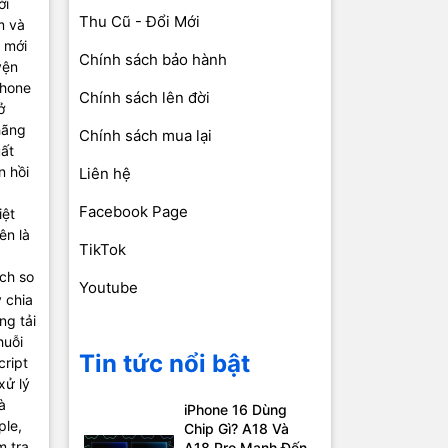
ời
Thu Cũ - Đổi Mới
m và
c mới
Chính sách bảo hành
yện
Phone
Chính sách lên đời
ở
hãng
Chính sách mua lại
uất
n hồi
Liên hệ
Facebook Page
iệt
ên là
TikTok
ch so
Youtube
 chia
ng tải
huỗi
Tin tức nổi bật
cript
xử lý
à
iPhone 16 Dùng
ple,
Chip Gì? A18 Và
m tra
A18 Pro Mạnh Đến