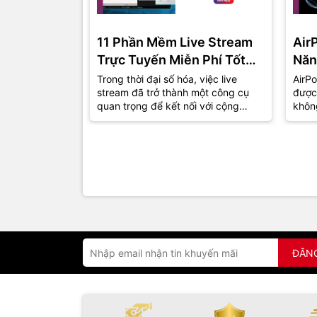
11 Phần Mềm Live Stream
Air
Trực Tuyến Miễn Phí Tốt
Năn
Nhất Năm 2024
Trong thời đại số hóa, việc live
AirPo
stream đã trở thành một công cụ
được
quan trọng để kết nối với cộng
khôn
đồng và khán giả. Dù bạn là một
thu h
game...
đồng.
ĐĂN