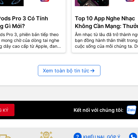
Pods Pro 3 Có Tính
Top 10 App Nghe Nhạc
g Gì Mới?
Không Cần Mạng: Thưở
Thức Âm Nhạc Mọi Nơi
ds Pro 3, phiên bản tiếp theo
Âm nhạc từ lâu đã trở thành ng
 mong chờ của dòng tai nghe
bạn đồng hành thân thiết trong
g dây cao cấp từ Apple, đang
cuộc sống của mỗi chúng ta. D
út sự quan tâm lớn từ cộng
lúc vui hay buồn, âm nhạc luôn
..
biết...
Xem toàn bộ tin tức
Kết nối với chúng tôi:
G KÝ
KHIẾU NẠI, GÓP Ý