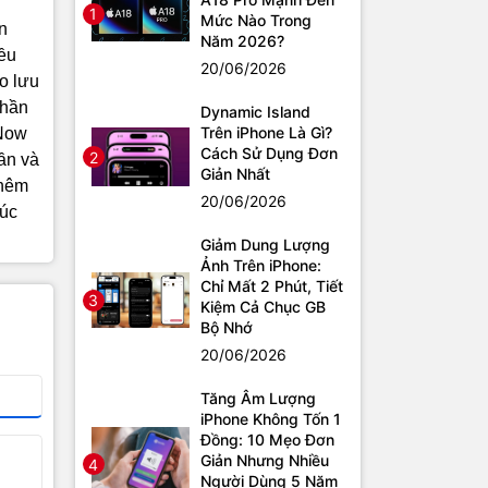
1
Mức Nào Trong
n
Năm 2026?
ều
20/06/2026
o lưu
phần
Dynamic Island
Trên iPhone Là Gì?
 Now
Cách Sử Dụng Đơn
2
ần và
Giản Nhất
thêm
20/06/2026
úc
Giảm Dung Lượng
Ảnh Trên iPhone:
Chỉ Mất 2 Phút, Tiết
3
Kiệm Cả Chục GB
Bộ Nhớ
20/06/2026
Tăng Âm Lượng
iPhone Không Tốn 1
Đồng: 10 Mẹo Đơn
Giản Nhưng Nhiều
4
Người Dùng 5 Năm