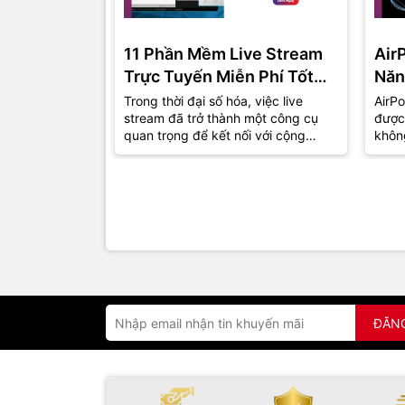
11 Phần Mềm Live Stream
Air
Trực Tuyến Miễn Phí Tốt
Năn
Nhất Năm 2024
Trong thời đại số hóa, việc live
AirPo
stream đã trở thành một công cụ
được
quan trọng để kết nối với cộng
khôn
đồng và khán giả. Dù bạn là một
thu h
game...
đồng.
ĐĂN