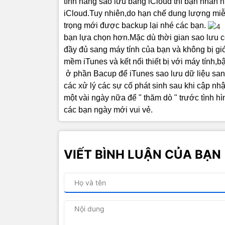
tính năng sao lưu bằng iCloud thì bạn nhấn nú
iCloud.Tuy nhiên,do hạn chế dung lượng miễn
trọng mới được backup lại nhé các bạn.
bạn lựa chọn hơn.Mặc dù thời gian sao lưu có
đầy đủ sang máy tính của bạn và không bị giớ
mềm iTunes và kết nối thiết bị với máy tính,
ở phần Bacup để iTunes sao lưu dữ liệu san
các xử lý các sự cố phát sinh sau khi cập nh
một vài ngày nữa để " thăm dò " trước tình hì
các bạn ngày mới vui vẻ.
VIẾT BÌNH LUẬN CỦA BẠN