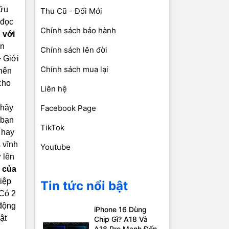
hữu
Thu Cũ - Đổi Mới
 đọc
Chính sách bảo hành
 với
ạn
Chính sách lên đời
 Giới
Chính sách mua lại
nên
 cho
Liên hệ
,hãy
Facebook Page
 bạn
TikTok
 hay
 vĩnh
Youtube
 lên
ị của
iệp
Tin tức nổi bật
Có 2
 động
iPhone 16 Dùng
ật
Chip Gì? A18 Và
A18 Pro Mạnh Đến