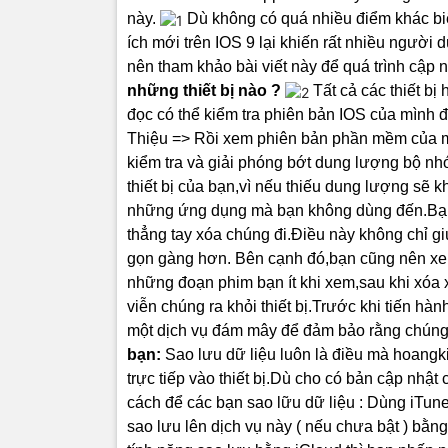
này.
Dù không có quá nhiều điểm khác bi
ích mới trên IOS 9 lại khiến rất nhiều người d
nên tham khảo bài viết này để quá trình cập 
những thiết bị nào ?
Tất cả các thiết bị
đọc có thể kiểm tra phiên bản IOS của mình
Thiệu => Rồi xem phiên bản phần mềm của 
kiểm tra và giải phóng bớt dung lượng bộ nhớ t
thiết bị của bạn,vì nếu thiếu dung lượng sẽ 
những ứng dụng mà bạn không dùng đến.Bạn 
thẳng tay xóa chúng đi.Điều này không chỉ g
gọn gàng hơn.
Bên cạnh đó,bạn cũng nên xe
những đoạn phim bạn ít khi xem,sau khi xóa
viễn chúng ra khỏi thiết bị.Trước khi tiến hà
một dịch vụ đám mây để đảm bảo rằng chúng v
bạn:
Sao lưu dữ liệu luôn là điều mà hoangk
trực tiếp vào thiết bị.Dù cho có bản cập nhật 
cách để các bạn sao lữu dữ liệu : Dùng iTun
sao lưu lên dịch vụ này ( nếu chưa bật ) bằ