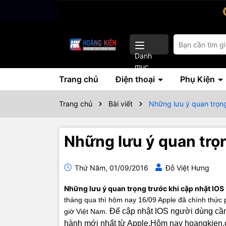
Danh
mục
Trang chủ
Điện thoại
Phụ Kiện
Trang chủ
Bài viết
Những lưu ý quan trọng
Những lưu ý quan trọn
Thứ Năm, 01/09/2016
Đỗ Việt Hưng
Những lưu ý quan trọng trước khi cập nhật IOS
tháng qua thì hôm nay 16/09 Apple đã chính thức p
Để cập nhật IOS người dùng cần p
giờ Việt Nam.
hành mới nhất từ Apple.Hôm nay hoangkien.c