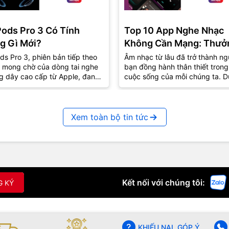
Pods Pro 3 Có Tính
Top 10 App Nghe Nhạc
g Gì Mới?
Không Cần Mạng: Thưở
Thức Âm Nhạc Mọi Nơi
ds Pro 3, phiên bản tiếp theo
Âm nhạc từ lâu đã trở thành ng
 mong chờ của dòng tai nghe
bạn đồng hành thân thiết trong
g dây cao cấp từ Apple, đang
cuộc sống của mỗi chúng ta. D
út sự quan tâm lớn từ cộng
lúc vui hay buồn, âm nhạc luôn
..
biết...
Xem toàn bộ tin tức
Kết nối với chúng tôi:
G KÝ
KHIẾU NẠI, GÓP Ý