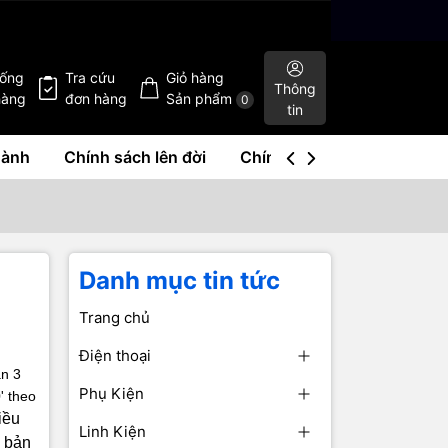
hống
Tra cứu
Giỏ hàng
Thông
hàng
đơn hàng
Sản phẩm
0
tin
hành
Chính sách lên đời
Chính sách mua lại
Liê
Danh mục tin tức
Trang chủ
Điện thoại
ần 3
Phụ Kiện
' theo
iều
Linh Kiện
n bản