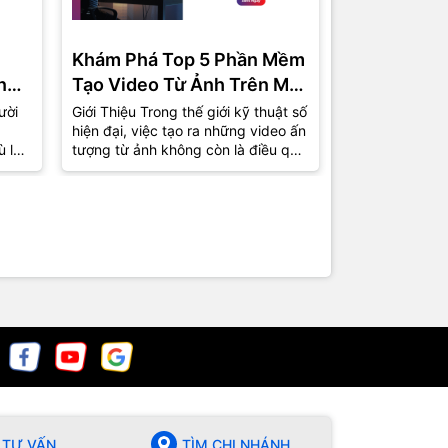
Khám Phá Top 5 Phần Mềm
Phần Mềm 
ng
Tạo Video Từ Ảnh Trên Máy
Miễn Phí C
Tính Được Ưa Chuộng Nhất
Top 5 Lựa 
ười
Giới Thiệu Trong thế giới kỹ thuật số
1. Giới Thiệu T
hiện đại, việc tạo ra những video ấn
việc tự sản xu
2024
ù là
tượng từ ảnh không còn là điều quá
phổ biến hơn b
xa lạ. Từ những bức ảnh kỷ...
nhà sản xuất 
chuyên giờ...
TƯ VẤN
TÌM CHI NHÁNH