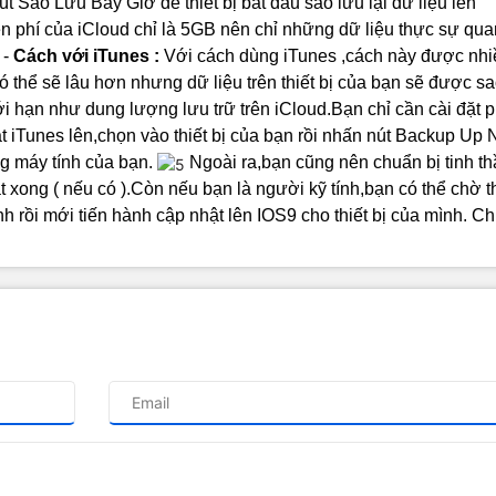
t Sao Lưu Bây Giờ để thiết bị bắt đầu sao lưu lại dữ liệu lên
 phí của iCloud chỉ là 5GB nên chỉ những dữ liệu thực sự qua
-
Cách với iTunes :
Với cách dùng iTunes ,cách này được nhi
 thể sẽ lâu hơn nhưng dữ liệu trên thiết bị của bạn sẽ được sa
i hạn như dung lượng lưu trữ trên iCloud.Bạn chỉ cần cài đặt 
bật iTunes lên,chọn vào thiết bị của bạn rồi nhấn nút Backup Up
g máy tính của bạn.
Ngoài ra,bạn cũng nên chuẩn bị tinh th
ật xong ( nếu có ).Còn nếu bạn là người kỹ tính,bạn có thể chờ 
nh rồi mới tiến hành cập nhật lên IOS9 cho thiết bị của mình.
Ch