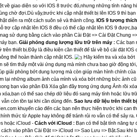
ệt về giao diện so với IOS 8 trước đó,nhưng những tính năng 
ùng chờ đợi.Dù vậy,trước khi cập nhật thiết bị lên IOS 9 thì bạn
nhật diễn ra một cách suôn sẻ và thành công.
IOS 9 tương thích
 hỗ trợ cập nhật lên IOS 8 đều có thể cập nhật lên IOS 9 được,b
 đnag sử dụng bằng cách vào phần Cài Đặt => Cài Đặt Chung =>
máy bạn.
Giải phóng dung lượng lữu trữ trên máy :
Các bạn 
rên thiết bị.Đây là điều kiện cần thiết để tải về bộ cài đặt IOS
không thể hoàn thành cập nhật IOS.
Hãy kiểm tra và xóa bớt
sẽ tìm thấy một vài ứng dụng mà mình chưa bao giờ động tới
iúp giải phòng bớt dung lượng mà còn giúp màn hình chính của
m lại những album ảnh của mình và xóa bớt những bức ảnh cũ
 xong bạn vào phần Đã Xóa gần đây trong ứng dụng Ảnh rồi xóa
nh xóa,bạn có thể sao chép dữ liệu đó sang máy tính hoặc lữu trữ
ẫn còn tồn tại khi cần dùng đến.
Sao lưu dữ liệu trên thiết b
ien.com khuyến cáo đến các bạn nên thực hiện trước khi can th
chính thức từ Apple hay không để tránh rủi ro vẫn có thể sảy ra.
es hoặc iCloud
-
Cách với iCloud :
Bạn có thể bật tính năng tự
ng cách vào phần Cài Đặt => iCloud => Sao Lưu => Bật.Sau khi b