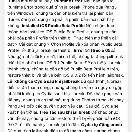
iTunes mới nhất
tại đây
.
Runtime Error
Nếu bạn gặp lỗi
Runtime Error trong quá trình jailbreak iPhone qua Pangu
trên Windows, chúng ta cần phải kiểm tra lại phiên bản
iTunes đang sử dụng có phải là phiên bản mới nhất hay
không.
Installed iOS Public Beta Profile
Nếu nhận được
thông báo Installed iOS Public Beta Profile, chúng ta cần
phải xóa phần Profile trên thiết bị. Thực hiện mở Phần cài
đặt > Cài đặt chung > Chọn Profile và xóa phần Public Beta
Profile, rồi thử jailbreak lại thiết bị.
Error 51 (treo ở 65%)
Nếu gặp phải lỗi Error 51, thì có thể, chúng ta đang jailbreak
thiết bị ở phiên bản iOS 9.1 Public Beta. Để có thể jailbreak
thành công, chúng ta cần gỡ bỏ Public Beta Profile ở trên,
restore thiết bị và tải về bản iOS 9.0.2 rồi tiến hành jailbreak.
Lỗi không có Cydia sau khi jailbreak
Dù quá trình jailbreak
diễn ra đã thành công, nhưng chúng ta vẫn có nguy cơ gặp
phải lỗi không có Cydia sau khi jailbreak. Để khắc phục vấn
đề này, chúng ta có thể mở ứng dụng Photos trước khi chạy
Pangu và cấp các quyền được yêu cầu. Sau đó, Cydia sẽ
xuất hiện trở lại.
Treo Táo sau khi jailbreak
Để khắc phục
vấn đề này, chúng ta cần restore thiết bị về phiên bản iOS
9.0.2 rồi tiến hành jailbreak lại từ đầu.
Cydia tự động crash
Dù quá trình jailbreak diễn ra đã thành công, nhưng chúng