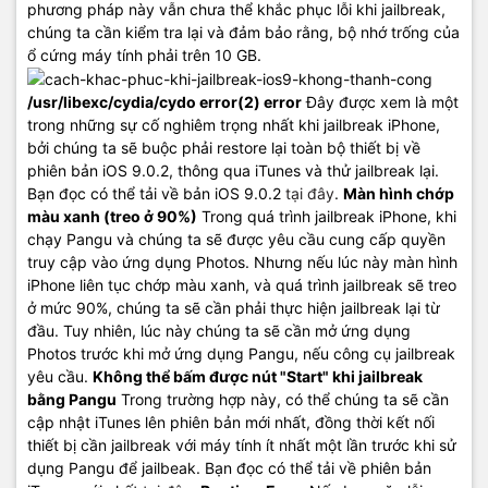
phương pháp này vẫn chưa thể khắc phục lỗi khi jailbreak,
chúng ta cần kiểm tra lại và đảm bảo rằng, bộ nhớ trống của
ổ cứng máy tính phải trên 10 GB.
/usr/libexc/cydia/cydo error(2) error
Đây được xem là một
trong những sự cố nghiêm trọng nhất khi jailbreak iPhone,
bởi chúng ta sẽ buộc phải restore lại toàn bộ thiết bị về
phiên bản iOS 9.0.2, thông qua iTunes và thử jailbreak lại.
Bạn đọc có thể tải về bản iOS 9.0.2
tại đây
.
Màn hình chớp
màu xanh (treo ở 90%)
Trong quá trình jailbreak iPhone, khi
chạy Pangu và chúng ta sẽ được yêu cầu cung cấp quyền
truy cập vào ứng dụng Photos. Nhưng nếu lúc này màn hình
iPhone liên tục chớp màu xanh, và quá trình jailbreak sẽ treo
ở mức 90%, chúng ta sẽ cần phải thực hiện jailbreak lại từ
đầu. Tuy nhiên, lúc này chúng ta sẽ cần mở ứng dụng
Photos trước khi mở ứng dụng Pangu, nếu công cụ jailbreak
yêu cầu.
Không thể bấm được nút "Start" khi jailbreak
bằng Pangu
Trong trường hợp này, có thể chúng ta sẽ cần
cập nhật iTunes lên phiên bản mới nhất, đồng thời kết nối
thiết bị cần jailbreak với máy tính ít nhất một lần trước khi sử
dụng Pangu để jailbeak. Bạn đọc có thể tải về phiên bản