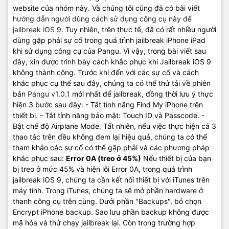
website của nhóm này. Và chúng tôi cũng đã có bài viết
hướng dẫn người dùng cách sử dụng công cụ này để
jailbreak iOS 9
. Tuy nhiên, trên thực tế, đã có rất nhiều người
dùng gặp phải sự cố trong quá trình jailbreak iPhone iPad
khi sử dụng công cụ của Pangu. Vì vậy, trong bài viết sau
đây, xin được trình bày cách khắc phục khi Jailbreak iOS 9
không thành công. Trước khi đến với các sự cố và cách
khắc phục cụ thể sau đây, chúng ta có thể thử tải về phiên
bản
Pangu v1.0.1
mới nhất để jailbreak, đồng thời lưu ý thực
hiện 3 bước sau đây: - Tắt tính năng Find My iPhone trên
thiết bị. - Tắt tính năng bảo mật: Touch ID và Passcode. -
Bật chế độ Airplane Mode. Tất nhiên, nếu việc thực hiện cả 3
thao tác trên đều không đem lại hiệu quả, chúng ta có thể
tham khảo các sự cố có thể gặp phải và các phương pháp
khắc phục sau:
Error 0A (treo ở 45%)
Nếu thiết bị của bạn
bị treo ở mức 45% và hiện lỗi Error 0A, trong quá trình
jailbreak iOS 9, chúng ta cần kết nối thiết bị với iTunes trên
máy tính. Trong iTunes, chúng ta sẽ mở phần hardware ở
thanh công cụ trên cùng. Dưới phần "Backups", bỏ chọn
Encrypt iPhone backup. Sao lưu phần backup không được
mã hóa và thử chạy jailbreak lại. Còn trong trường hợp