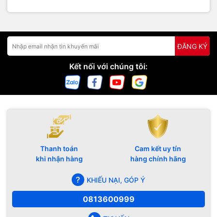
ĐĂNG KÝ
Kết nối với chúng tôi:
Thanh toán
Cam kết uy tín
khi nhận hàng
hàng chính hãng
KHIẾU NẠI, GÓP Ý
0813600999