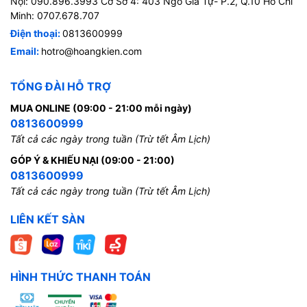
Nội: 090.896.3993 Cơ Sở 4: 403 Ngô Gia Tự- P.2, Q.10 Hồ Chí
Minh: 0707.678.707
Điện thoại:
0813600999
Email:
hotro@hoangkien.com
TỔNG ĐÀI HỖ TRỢ
MUA ONLINE (09:00 - 21:00 mỗi ngày)
0813600999
Tất cả các ngày trong tuần (Trừ tết Âm Lịch)
GÓP Ý & KHIẾU NẠI (09:00 - 21:00)
0813600999
Tất cả các ngày trong tuần (Trừ tết Âm Lịch)
LIÊN KẾT SÀN
HÌNH THỨC THANH TOÁN