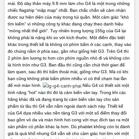
mái. Độ dày thân máy 9.8 mm làm cho G4 là một trong những
chiếc flagship “mập mạp” nhất. Bạn chắc chắn sẽ cảm nhận
được sự hiện diện của máy trong túi quần. Một cảm giác “khó
tìm kiếm” vì những công ty khác đang chạy theo danh hiệu
“mỏng nhất thế giới”. Tuy nhiên trọng lượng 155g của G4 lại
không phải là nặng khi so với kích thước.
Một điểm đặc biệt
khác trong thiết kế là không có phím bấm ở các cạnh, thay vào
đó chúng nằm ở phía sau, gần như giống hệt G3. Trên G4 thì
2 phím âm lượng to hơn còn phím nguồn nhỏ đi và không còn
là hình tròn như G3. Ban đầu thì cũng cần chút thời gian để
làm quen, sau đó thì bấm thoải mái, giống như G3. Mà có khi
bạn cũng không phải bấm phím nhiều vì có thể chạm hai lần
để mở màn hình.
Nếu G4 có thiết sót một
tính năng “hot” nào thì đó là cảm biến vân tay. Trong khi các
hãng khác đã và đang trang bị cảm biến vân tay cho sản
phẩm từ lâu thì G4 vẫn nằm ngoài danh sách này.
Thiết kế
của G4 dựa nhiều vào nền tảng G3 với một số điểm thay đổi
bao gồm vỏ da và màn hình hơi cong với mục đích tạo ra một
sản phẩm có phần khác lạ hơn. Dù phablet không còn bị đánh
giá là quá khổ nhưng G4 vẫn sẽ cho cảm giác hơi lớn với một