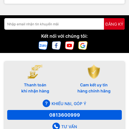
ĐĂNG KÝ
Kết nối với chúng tôi:
Thanh toán
Cam kết uy tín
khi nhận hàng
hàng chính hãng
KHIẾU NẠI, GÓP Ý
0813600999
TƯ VẤN