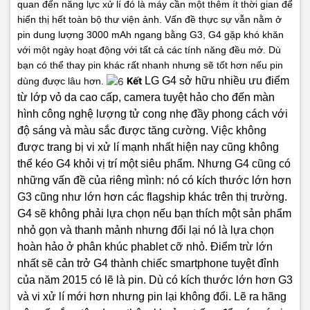
quan đến năng lực xử lí đó là máy cần một thêm ít thời gian để
hiển thị hết toàn bộ thư viện ảnh.
Vấn đề thực sự vẫn nằm ở
pin dung lượng 3000 mAh ngang bằng G3, G4 gặp khó khăn
với một ngày hoạt động với tất cả các tính năng đều mở. Dù
bạn có thể thay pin khác rất nhanh nhưng sẽ tốt hơn nếu pin
Kết
LG G4 sở hữu nhiều ưu điểm
dùng được lâu hơn.
từ lớp vỏ da cao cấp, camera tuyệt hảo cho đến màn
hình công nghệ lượng tử cong nhẹ đầy phong cách với
độ sáng và màu sắc được tăng cường. Việc không
được trang bị vi xử lí mạnh nhất hiện nay cũng không
thể kéo G4 khỏi vị trí một siêu phẩm.
Nhưng G4 cũng có
những vấn đề của riêng mình: nó có kích thước lớn hơn
G3 cũng như lớn hơn các flagship khác trên thị trường.
G4 sẽ không phải lựa chọn nếu bạn thích một sản phẩm
nhỏ gọn và thanh mảnh nhưng đổi lại nó là lựa chọn
hoàn hảo ở phân khúc phablet cỡ nhỏ.
Điểm trừ lớn
nhất sẽ cản trở G4 thành chiếc smartphone tuyệt đỉnh
của năm 2015 có lẽ là pin. Dù có kích thước lớn hơn G3
và vi xử lí mới hơn nhưng pin lại không đổi. Lẽ ra hãng