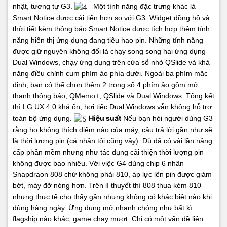
.
nhật, tương tự G3
Một tính năng đặc trưng khác là
Smart Notice được cải tiến hơn so với G3. Widget đồng hồ và
thời tiết kèm thông báo Smart Notice được tích hợp thêm tính
năng hiển thị ứng dụng đang tiêu hao pin.
Những tính năng
được giữ nguyên không đổi là chạy song song hai ứng dụng
Dual Windows, chạy ứng dụng trên cửa sổ nhỏ QSlide và khả
năng điều chỉnh cụm phím ảo phía dưới. Ngoài ba phím mặc
định, bạn có thể chọn thêm 2 trong số 4 phím ảo gồm mở
thanh thông báo, QMemo+, QSlide và Dual Windows.
Tổng kết
thì LG UX 4.0 khá ổn, hơi tiếc Dual Windows vẫn không hỗ trợ
.
Hiệu suất
toàn bộ ứng dụng
Nếu bạn hỏi người dùng G3
rằng họ không thích điểm nào của máy, câu trả lời gần như sẽ
là thời lượng pin (cá nhân tôi cũng vậy). Dù đã có vài lần nâng
cấp phần mềm nhưng như tác dụng cải thiện thời lượng pin
không được bao nhiêu.
Với việc G4 dùng chip 6 nhân
Snapdraon 808 chứ không phải 810, áp lực lên pin được giảm
bớt, máy đỡ nóng hơn.
Trên lí thuyết thì 808 thua kém 810
nhưng thực tế cho thấy gần nhưng không có khác biệt nào khi
dùng hàng ngày. Ứng dụng mở nhanh chóng như bất kì
flagship nào khác, game chạy mượt. Chỉ có một vấn đề liên