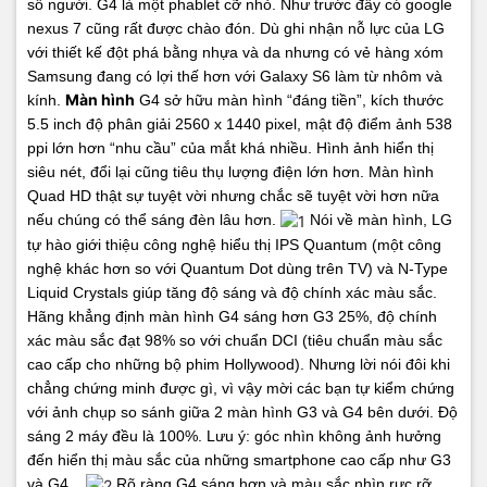
số người. G4 là một phablet cỡ nhỏ. Như trước đây có google
nexus 7 cũng rất được chào đón.
Dù ghi nhận nỗ lực của LG
với thiết kế đột phá bằng nhựa và da nhưng có vẻ hàng xóm
Samsung đang có lợi thế hơn với Galaxy S6 làm từ nhôm và
Màn hình
kính.
G4 sở hữu màn hình “đáng tiền”, kích thước
5.5 inch độ phân giải 2560 x 1440 pixel, mật độ điểm ảnh 538
ppi lớn hơn “nhu cầu” của mắt khá nhiều. Hình ảnh hiển thị
siêu nét, đổi lại cũng tiêu thụ lượng điện lớn hơn. Màn hình
Quad HD thật sự tuyệt vời nhưng chắc sẽ tuyệt vời hơn nữa
nếu chúng có thể sáng đèn lâu hơn.
Nói về màn hình, LG
tự hào giới thiệu công nghệ hiểu thị IPS Quantum (một công
nghệ khác hơn so với Quantum Dot dùng trên TV) và N-Type
Liquid Crystals giúp tăng độ sáng và độ chính xác màu sắc.
Hãng khẳng định màn hình G4 sáng hơn G3 25%, độ chính
xác màu sắc đạt 98% so với chuẩn DCI (tiêu chuẩn màu sắc
cao cấp cho những bộ phim Hollywood). Nhưng lời nói đôi khi
chẳng chứng minh được gì, vì vậy mời các bạn tự kiểm chứng
với ảnh chụp so sánh giữa 2 màn hình G3 và G4 bên dưới. Độ
sáng 2 máy đều là 100%.
Lưu ý: góc nhìn không ảnh hưởng
đến hiển thị màu sắc của những smartphone cao cấp như G3
và G4.
Rõ ràng G4 sáng hơn và màu sắc nhìn rực rỡ