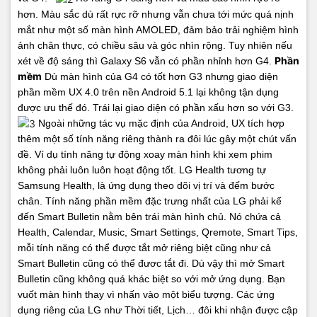
hơn. Màu sắc dù rất rực rỡ nhưng vẫn chưa tới mức quá nịnh
mắt như một số màn hình AMOLED, đảm bảo trải nghiệm hình
ảnh chân thực, có chiều sâu và góc nhìn rộng.
Tuy nhiên nếu
Phần
xét về độ sáng thì Galaxy S6 vẫn có phần nhỉnh hơn G4.
mềm
Dù màn hình của G4 có tốt hơn G3 nhưng giao diện
phần mềm UX 4.0 trên nền Android 5.1 lại không tận dụng
được ưu thế đó. Trái lại giao diện có phần xấu hơn so với G3.
Ngoài những tác vụ mặc định của Android, UX tích hợp
thêm một số tính năng riêng thành ra đôi lúc gây một chút vấn
đề. Ví dụ tính năng tự động xoay màn hình khi xem phim
không phải luôn luôn hoạt động tốt.
LG Health tương tự
Samsung Health, là ứng dụng theo dõi vị trí và đếm bước
chân.
Tính năng phần mềm đặc trưng nhất của LG phải kể
đến Smart Bulletin nằm bên trái màn hình chủ. Nó chứa cả
Health, Calendar, Music, Smart Settings, Qremote, Smart Tips,
mỗi tính năng có thể được tắt mở riêng biệt cũng như cả
Smart Bulletin cũng có thể đươc tắt đi. Dù vậy thì mở Smart
Bulletin cũng không quá khác biệt so với mở ứng dụng. Bạn
vuốt màn hình thay vì nhấn vào một biểu tượng.
Các ứng
dụng riêng của LG như Thời tiết, Lịch… đôi khi nhận được cập