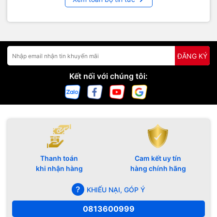
ĐĂNG KÝ
Kết nối với chúng tôi:
Thanh toán
Cam kết uy tín
khi nhận hàng
hàng chính hãng
KHIẾU NẠI, GÓP Ý
0813600999