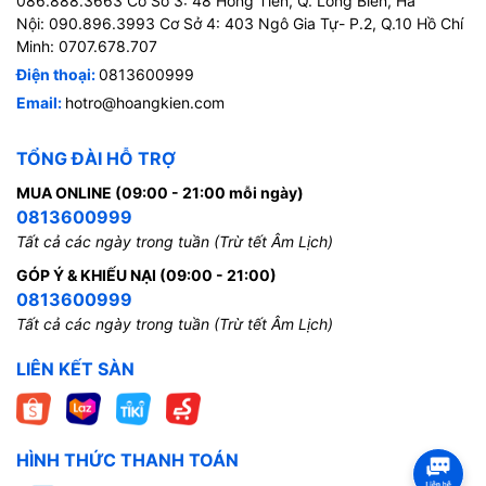
086.888.3663 Cơ Sở 3: 48 Hồng Tiến, Q. Long Biên, Hà
Nội: 090.896.3993 Cơ Sở 4: 403 Ngô Gia Tự- P.2, Q.10 Hồ Chí
Minh: 0707.678.707
Điện thoại:
0813600999
Email:
hotro@hoangkien.com
TỔNG ĐÀI HỖ TRỢ
MUA ONLINE (09:00 - 21:00 mỗi ngày)
0813600999
Tất cả các ngày trong tuần (Trừ tết Âm Lịch)
GÓP Ý & KHIẾU NẠI (09:00 - 21:00)
0813600999
Tất cả các ngày trong tuần (Trừ tết Âm Lịch)
LIÊN KẾT SÀN
HÌNH THỨC THANH TOÁN