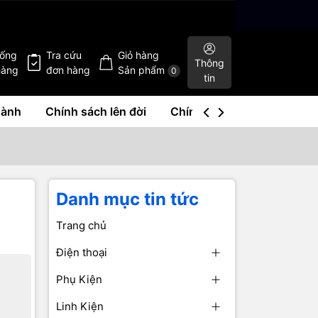
hống
Tra cứu
Giỏ hàng
Thông
hàng
đơn hàng
Sản phẩm
0
tin
hành
Chính sách lên đời
Chính sách mua lại
Liê
Danh mục tin tức
Trang chủ
Điện thoại
Phụ Kiện
Linh Kiện