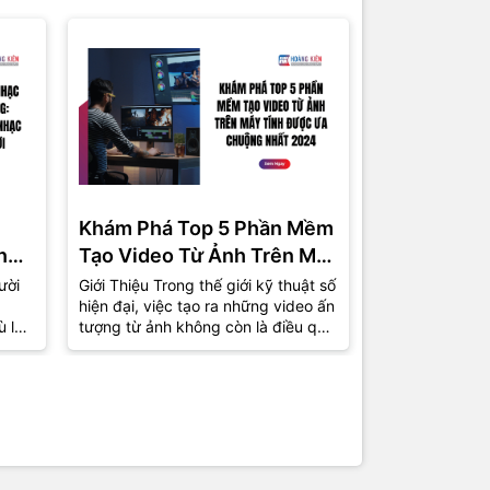
Khám Phá Top 5 Phần Mềm
Phần Mềm 
ng
Tạo Video Từ Ảnh Trên Máy
Miễn Phí C
Tính Được Ưa Chuộng Nhất
Top 5 Lựa 
ười
Giới Thiệu Trong thế giới kỹ thuật số
1. Giới Thiệu T
hiện đại, việc tạo ra những video ấn
việc tự sản xu
2024
ù là
tượng từ ảnh không còn là điều quá
phổ biến hơn b
xa lạ. Từ những bức ảnh kỷ...
nhà sản xuất 
chuyên giờ...