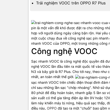
Trải nghiệm VOOC trên OPPO R7 Plus
pin là một vấn đề khó được đặt ra cho những nhà 
hợp với người dùng ngày càng bận rộn. Hai yêu 
một cuộc chạy đua về công nghệ sạc pin nhanh g
nhanh VOOC của OPPO, một trong những công ng
Công nghệ VOOC
Sạc nhanh VOOC là công nghệ độc quyền đã đư
nghệ VOOC lần đầu tiên ra mắt quốc tế vào thán
N3 và bây giờ là R7 Plus. Cho tới nay, theo như
nhất, an toàn nhất thế giới.
sạc nhanh VOOC trên chiếc điện thoại đình đám O
chỉ sau những lần sạc "chớp nhoáng". Nhờ sử d
80 phút để đầy hoàn toàn, nhanh gấp 5 lần so vớ
sản xuất có thể gia tăng điện áp lên 9V hoặc 1
làm này khiến máy bị nóng, hiệu quả sạc thấp, đ
điều này,
OPPO
đã tạo ra một "chuỗi" bao gồm v