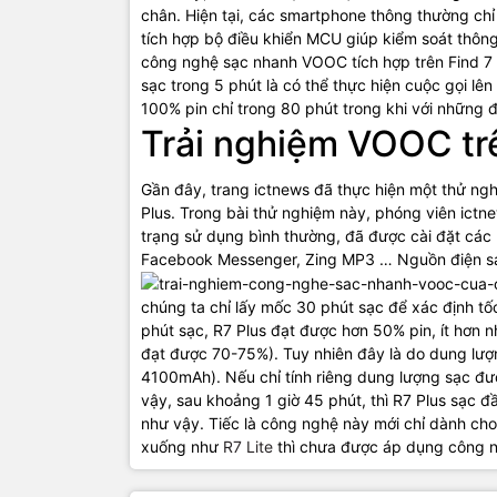
chân. Hiện tại, các smartphone thông thường ch
tích hợp bộ điều khiển MCU giúp kiểm soát thông
công nghệ sạc nhanh VOOC tích hợp trên Find 7 
sạc trong 5 phút là có thể thực hiện cuộc gọi lê
100% pin chỉ trong 80 phút trong khi với những đi
Trải nghiệm VOOC tr
Gần đây, trang ictnews đã thực hiện một thử n
Plus. Trong bài thử nghiệm này, phóng viên ict
trạng sử dụng bình thường, đã được cài đặt các 
Facebook Messenger, Zing MP3 … Nguồn điện sạ
chúng ta chỉ lấy mốc 30 phút sạc để xác định t
phút sạc, R7 Plus đạt được hơn 50% pin, ít hơn
đạt được 70-75%). Tuy nhiên đây là do dung lượ
4100mAh). Nếu chỉ tính riêng dung lượng sạc 
vậy, sau khoảng 1 giờ 45 phút, thì R7 Plus sạc đ
như vậy. Tiếc là công nghệ này mới chỉ dành ch
xuống như
R7 Lite
thì chưa được áp dụng công 