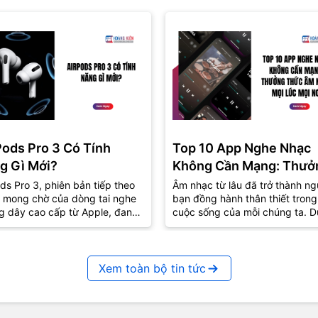
Pods Pro 3 Có Tính
Top 10 App Nghe Nhạc
g Gì Mới?
Không Cần Mạng: Thưở
Thức Âm Nhạc Mọi Nơi
ds Pro 3, phiên bản tiếp theo
Âm nhạc từ lâu đã trở thành ng
 mong chờ của dòng tai nghe
bạn đồng hành thân thiết trong
g dây cao cấp từ Apple, đang
cuộc sống của mỗi chúng ta. D
út sự quan tâm lớn từ cộng
lúc vui hay buồn, âm nhạc luôn
..
biết...
Xem toàn bộ tin tức