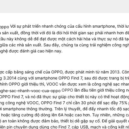
Với sự phát triển nhanh chóng của cấu hình smartphone, thời l
sản xuất, đồng thời với đó là đòi hỏi thời gian sạc phải nhanh hơn đ
cầu này không dễ để đạt được một cách hài hòa và thực sự nó đã tạ
iữa các nhà sản xuất. Sau đây, chúng ta cùng trải nghiệm công ng
hệ được đánh giá cao hiện nay.
ợc cấp bằng sáng chế của OPPO, được phát minh từ năm 2013. Cô
g 3.2014 cùng với smartphone OPPO Find 7, sau đó được trang bị tr
 chính OPPO giới thiệu thì, VOOC vẫn được xem là công nghệ sạc nha
OPPO
lần đầu tiên giới thiệu công 
PPO Find 7, và nó đã thực sự giúp cho thiết bị này có thể hoạt độn
ụng công nghệ VOOC, OPPO Find 7 chỉ cần 30 phút để sạc đầy 75% 
i smartphone thông thường. Trên lý thuyết, để đẩy nhanh tốc độ sạc
2V hoặc tăng cường độ dòng lên 6A hoặc cao hơn. Tuy nhiên, những 
ộ an toàn không được đảm bảo, thiết bị dễ gặp sự cố. Để giải quyết
iên pin chuyên dụng dùng cho Find 7, cáp USB, mạch và cổng kết nố