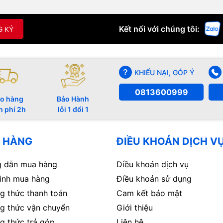
Kết nối với chúng tôi:
G KÝ
KHIẾU NẠI, GÓP Ý
0813600999
o hàng
Bảo Hành
n phí 2h
lỗi 1 đổi 1
 HÀNG
ĐIỀU KHOẢN DỊCH V
 dẫn mua hàng
Diều khoản dịch vụ
rình mua hàng
Điều khoản sử dụng
g thức thanh toán
Cam kết bảo mật
g thức vận chuyển
Giới thiệu
g thức trả góp
Liên hệ