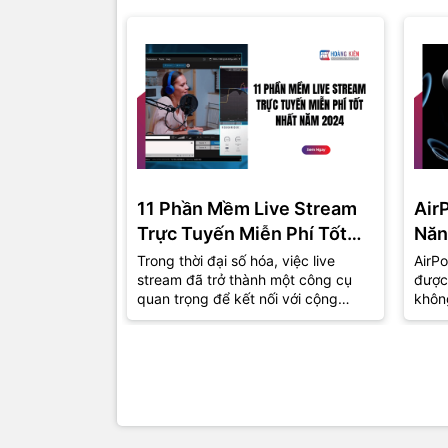
11 Phần Mềm Live Stream
Air
Trực Tuyến Miễn Phí Tốt
Năn
Nhất Năm 2024
Trong thời đại số hóa, việc live
AirPo
stream đã trở thành một công cụ
được
quan trọng để kết nối với cộng
khôn
đồng và khán giả. Dù bạn là một
thu h
game...
đồng.