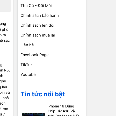
Thu Cũ - Đổi Mới
Chính sách bảo hành
ượng
Chính sách lên đời
ể phù
o ra
Chính sách mua lại
hệ sạc
Liên hệ
Facebook Page
TikTok
ng
ên R5,
Youtube
nh
nghệ
g lâu
pin và
Tin tức nổi bật
, nhà
cách
iPhone 16 Dùng
 được
Chip Gì? A18 Và
i 7
A18 Pro Mạnh Đến