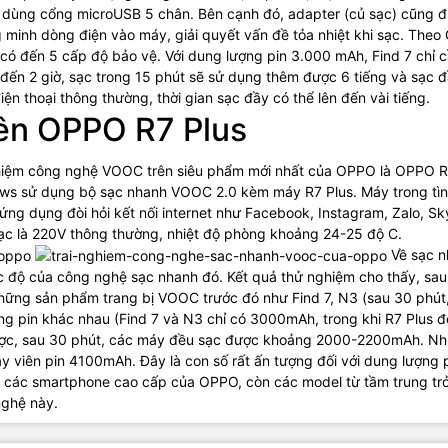
ỉ dùng cổng microUSB 5 chân. Bên cạnh đó, adapter (củ sạc) cũng 
 minh dòng điện vào máy, giải quyết vấn đề tỏa nhiệt khi sạc. Theo
có đến 5 cấp độ bảo vệ. Với dung lượng pin 3.000 mAh, Find 7 chỉ 
n đến 2 giờ, sạc trong 15 phút sẽ sử dụng thêm được 6 tiếng và sạc 
ện thoại thông thường, thời gian sạc đầy có thể lên đến vài tiếng.
ên OPPO R7 Plus
ghiệm công nghệ VOOC trên siêu phẩm mới nhất của OPPO là OPPO 
news sử dụng bộ sạc nhanh VOOC 2.0 kèm máy R7 Plus. Máy trong tì
ứng dụng đòi hỏi kết nối internet như Facebook, Instagram, Zalo, Sk
c là 220V thông thường, nhiệt độ phòng khoảng 24-25 độ C.
Về sạc n
ốc độ của công nghệ sạc nhanh đó. Kết quả thử nghiệm cho thấy, sa
 những sản phẩm trang bị VOOC trước đó như Find 7, N3 (sau 30 phút
ng pin khác nhau (Find 7 và N3 chỉ có 3000mAh, trong khi R7 Plus 
được, sau 30 phút, các máy đều sạc được khoảng 2000-2200mAh. N
ầy viên pin 4100mAh. Đây là con số rất ấn tượng đối với dung lượng p
o các smartphone cao cấp của OPPO, còn các model từ tầm trung tr
nghệ này.