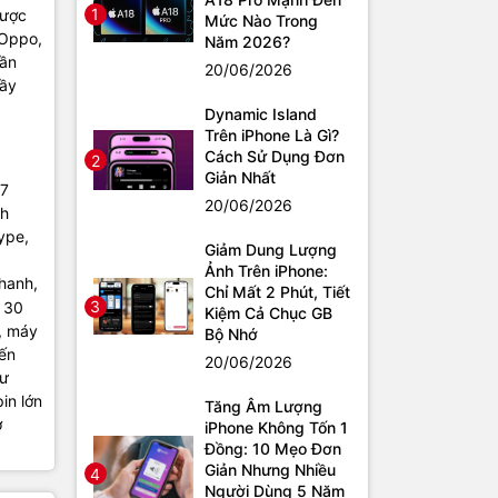
1
được
Mức Nào Trong
 Oppo,
Năm 2026?
cần
20/06/2026
đầy
Dynamic Island
Trên iPhone Là Gì?
Cách Sử Dụng Đơn
2
Giản Nhất
R7
20/06/2026
nh
ype,
Giảm Dung Lượng
Ảnh Trên iPhone:
hanh,
Chỉ Mất 2 Phút, Tiết
3
u 30
Kiệm Cả Chục GB
, máy
Bộ Nhớ
đến
20/06/2026
hư
in lớn
Tăng Âm Lượng
ở
iPhone Không Tốn 1
Đồng: 10 Mẹo Đơn
Giản Nhưng Nhiều
4
Người Dùng 5 Năm