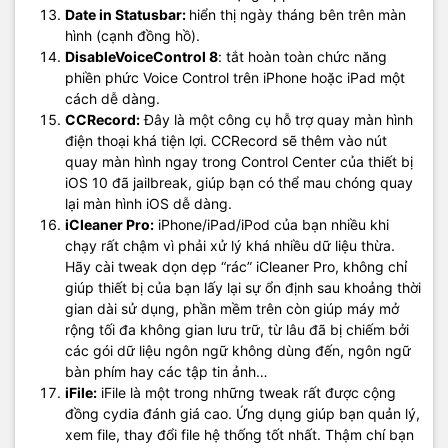
Date in Statusbar:
hiển thị ngày tháng bên trên màn
hình (cạnh đồng hồ).
DisableVoiceControl 8
: tắt hoàn toàn chức năng
phiền phức Voice Control trên iPhone hoặc iPad một
cách dễ dàng.
CCRecord:
Đây là một công cụ hỗ trợ quay màn hình
điện thoại khá tiện lợi. CCRecord sẽ thêm vào nút
quay màn hình ngay trong Control Center của thiết bị
iOS 10 đã jailbreak, giúp bạn có thể mau chóng quay
lại màn hình iOS dễ dàng.
iCleaner Pro:
iPhone/iPad/iPod của bạn nhiều khi
chạy rất chậm vì phải xử lý khá nhiều dữ liệu thừa.
Hãy cài tweak dọn dẹp “rác” iCleaner Pro, không chỉ
giúp thiết bị của bạn lấy lại sự ổn định sau khoảng thời
gian dài sử dụng, phần mềm trên còn giúp máy mở
rộng tối đa không gian lưu trữ, từ lâu đã bị chiếm bởi
các gói dữ liệu ngôn ngữ không dùng đến, ngôn ngữ
bàn phím hay các tập tin ảnh…
iFile:
iFile là một trong những tweak rất được cộng
đồng cydia đánh giá cao. Ứng dụng giúp bạn quản lý,
xem file, thay đổi file hệ thống tốt nhất. Thậm chí bạn