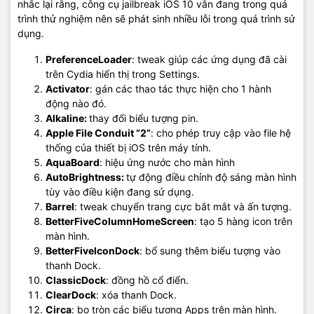
nhắc lại rằng, công cụ jailbreak iOS 10 vẫn đang trong quá
trình thử nghiệm nên sẽ phát sinh nhiều lỗi trong quá trình sử
dụng.
PreferenceLoader
: tweak giúp các ứng dụng đã cài
trên Cydia hiển thị trong Settings.
Activator
: gán các thao tác thực hiện cho 1 hành
động nào đó.
Alkaline:
thay đổi biểu tượng pin.
Apple File Conduit “2”
: cho phép truy cập vào file hệ
thống của thiết bị iOS trên máy tính.
AquaBoard
: hiệu ứng nước cho màn hình
AutoBrightness:
tự động điều chỉnh độ sáng màn hình
tùy vào điều kiện đang sử dụng.
Barrel
: tweak chuyển trang cực bắt mắt và ấn tượng.
BetterFiveColumnHomeScreen
: tạo 5 hàng icon trên
màn hình.
BetterFiveIconDock
: bổ sung thêm biểu tượng vào
thanh Dock.
ClassicDock
: đồng hồ cổ điển.
ClearDock
: xóa thanh Dock.
Circa
: bo tròn các biểu tượng Apps trên màn hình.