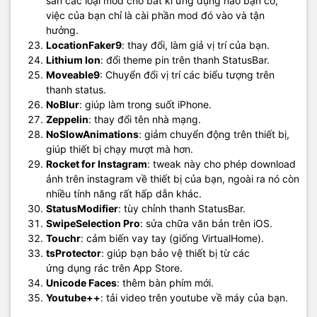
sẵn các loại mod cho bất kì ứng dụng nào bạn có,
việc của bạn chỉ là cài phần mod đó vào và tận
hưởng.
LocationFaker9
: thay đổi, làm giả vị trí của bạn.
Lithium Ion
: đổi theme pin trên thanh StatusBar.
Moveable9
: Chuyển đổi vị trí các biểu tượng trên
thanh status.
NoBlur
: giúp làm trong suốt iPhone.
Zeppelin
: thay đổi tên nhà mạng.
NoSlowAnimations
: giảm chuyển động trên thiết bị,
giúp thiết bị chạy mượt mà hơn.
Rocket for Instagram
: tweak này cho phép download
ảnh trên instagram về thiết bị của bạn, ngoài ra nó còn
nhiều tính năng rất hấp dẫn khác.
StatusModifier
: tùy chỉnh thanh StatusBar.
SwipeSelection Pro
: sửa chữa văn bản trên iOS.
Touchr
: cảm biến vay tay (giống VirtualHome).
tsProtector
: giúp bạn bảo vệ thiết bị từ các
ứng
dụng
rác trên App Store.
Unicode Faces
: thêm bàn phím mới.
Youtube++
: tải video trên youtube về máy của bạn.