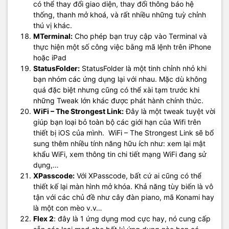
có thể thay đổi giao diện, thay đổi thông báo hệ
thống, thanh mở khoá, và rất nhiều những tuỳ chỉnh
thú vị khác.
MTerminal:
Cho phép bạn truy cập vào Terminal và
thực hiện một số công việc bằng mã lệnh trên iPhone
hoặc iPad
StatusFolder:
StatusFolder là một tinh chỉnh nhỏ khi
bạn nhóm các ứng dụng lại với nhau. Mặc dù không
quá đặc biệt nhưng cũng có thể xài tạm trước khi
những Tweak lớn khác được phát hành chính thức.
WiFi – The Strongest Link:
Đây là một tweak tuyệt vời
giúp bạn loại bỏ toàn bộ các giới hạn của Wifi trên
thiết bị iOS của mình. WiFi – The Strongest Link sẽ bổ
sung thêm nhiều tính năng hữu ích như: xem lại mật
khẩu WiFi, xem thông tin chi tiết mạng WiFi đang sử
dụng,…
XPasscode:
Với XPasscode, bất cứ ai cũng có thể
thiết kế lại màn hình mở khóa. Khả năng tùy biến là vô
tận với các chủ đề như cây đàn piano, mã Konami hay
là một con mèo v.v…
Flex 2
: đây là 1 ứng dụng mod cực hay, nó cung cấp