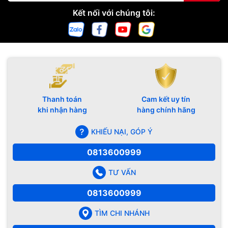
Kết nối với chúng tôi:
Thanh toán
Cam kết uy tín
khi nhận hàng
hàng chính hãng
KHIẾU NẠI, GÓP Ý
0813600999
TƯ VẤN
0813600999
TÌM CHI NHÁNH