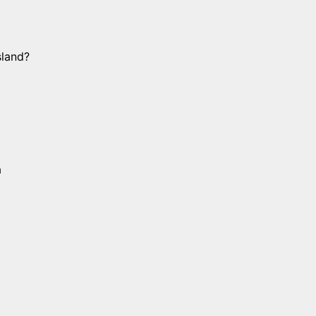
land?
ả