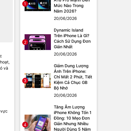
1
Mức Nào Trong
Năm 2026?
20/06/2026
Dynamic Island
Trên iPhone Là Gì?
Cách Sử Dụng Đơn
2
Giản Nhất
20/06/2026
ic
 hoạt,
Giảm Dung Lượng
có và
Ảnh Trên iPhone:
Chỉ Mất 2 Phút, Tiết
3
Kiệm Cả Chục GB
Bộ Nhớ
20/06/2026
Tăng Âm Lượng
 vực
iPhone Không Tốn 1
Đồng: 10 Mẹo Đơn
Giản Nhưng Nhiều
4
Người Dùng 5 Năm