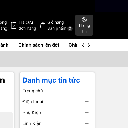
hống
Tra cứu
Giỏ hàng
Thông
hàng
đơn hàng
Sản phẩm
0
tin
hành
Chính sách lên đời
Chính sách mua lại
Liê
ơn
Danh mục tin tức
Trang chủ
Điện thoại
Phụ Kiện
Linh Kiện