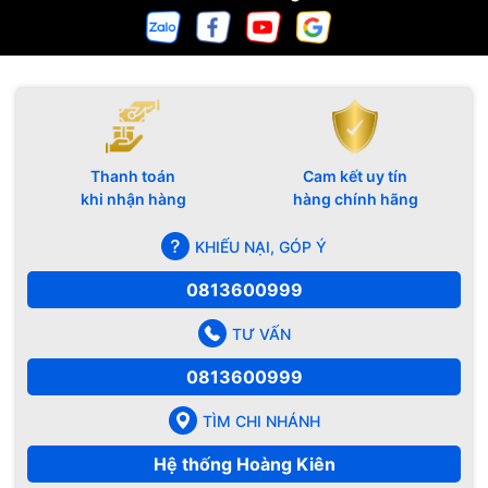
Thanh toán
Cam kết uy tín
khi nhận hàng
hàng chính hãng
KHIẾU NẠI, GÓP Ý
0813600999
TƯ VẤN
0813600999
TÌM CHI NHÁNH
Hệ thống Hoàng Kiên