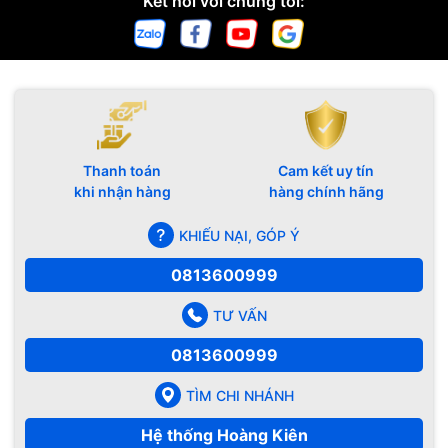
Kết nối với chúng tôi:
Thanh toán
Cam kết uy tín
khi nhận hàng
hàng chính hãng
KHIẾU NẠI, GÓP Ý
0813600999
TƯ VẤN
0813600999
TÌM CHI NHÁNH
Hệ thống Hoàng Kiên