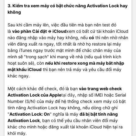
3. Kiểm tra xem máy có bật chức năng Activation Lock hay
không
Sau khi cầm máy lên, việc đầu tiên mà bạn nên test đó
là
vào phần Cài đặt => iCloud
xem có bất cứ tài khoản iCloud
nào đăng nhập vào máy hay không, nếu
có
thì nên nhờ nhân
viên đăng xuất ra ngay, tốt nhất là nhờ họ restore lại máy
bằng iTunes ngay trước mặt mình để chắc chắn máy của
mình sẽ "trong sạch" khi mang về nhà (nếu quá trình kích
hoạt suôn sẻ), còn
nếu khi restore xong mà máy bắt nhập
mật khẩu iCloud
thì bạn nên trả máy và yêu cầu đổi máy
khác ngay.
Một cách khác để check, đó là bạn
vào trang web check
Activation Lock của Apple
tại đây
, nhập số IMEI hoặc Serial
Number (S/N) của máy để hệ thống check xem máy có bật
tính năng Activation Lock hay không, nếu dòng chữ ghi
"
Activation Lock: On
" nghĩa là máy
đã bị bật tính năng
Activation Lock
, bạn có thể yêu cầu nhân viên đổi máy
khác cho mình hoặc đăng xuất tài khoản iCloud hiện tại ra
khỏi máy.