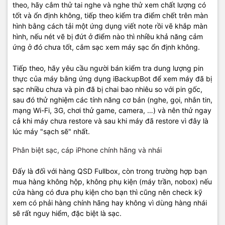
theo, hãy cắm thử tai nghe và nghe thử xem chất lượng có
tốt và ổn định không, tiếp theo kiểm tra điểm chết trên màn
hình bằng cách tải một ứng dụng viết note rồi vẽ khắp màn
hình, nếu nét vẽ bị đứt ở điểm nào thì nhiều khả năng cảm
ứng ở đó chưa tốt, cắm sạc xem máy sạc ổn định không.
Tiếp theo, hãy yêu cầu người bán kiểm tra dung lượng pin
thực của máy bằng ứng dụng iBackupBot để xem máy đã bị
sạc nhiều chưa và pin đã bị chai bao nhiêu so với pin gốc,
sau đó thử nghiệm các tính năng cơ bản (nghe, gọi, nhắn tin,
mạng Wi-Fi, 3G, chơi thử game, camera, …) và nên thử ngay
cả khi máy chưa restore và sau khi máy đã restore vì đây là
lúc máy "sạch sẽ" nhất.
Phân biệt sạc, cáp iPhone chính hãng và nhái
Đấy là đối với hàng QSD Fullbox, còn trong trường hợp bạn
mua hàng không hộp, không phụ kiện (máy trần, nobox) nếu
cửa hàng có đưa phụ kiện cho bạn thì cũng nên check kỹ
xem có phải hàng chính hãng hay không vì dùng hàng nhái
sẽ rất nguy hiểm, đặc biệt là sạc.