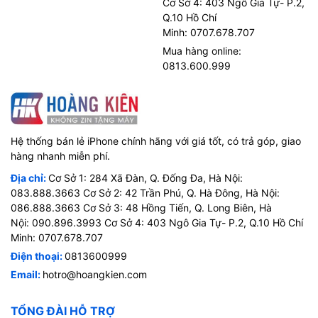
Cơ Sở 4: 403 Ngô Gia Tự- P.2,
Q.10 Hồ Chí
Minh: 0707.678.707
Mua hàng online:
0813.600.999
Hệ thống bán lẻ iPhone chính hãng với giá tốt, có trả góp, giao
hàng nhanh miễn phí.
Địa chỉ:
Cơ Sở 1: 284 Xã Đàn, Q. Đống Đa, Hà Nội:
083.888.3663 Cơ Sở 2: 42 Trần Phú, Q. Hà Đông, Hà Nội:
086.888.3663 Cơ Sở 3: 48 Hồng Tiến, Q. Long Biên, Hà
Nội: 090.896.3993 Cơ Sở 4: 403 Ngô Gia Tự- P.2, Q.10 Hồ Chí
Minh: 0707.678.707
Điện thoại:
0813600999
Email:
hotro@hoangkien.com
TỔNG ĐÀI HỖ TRỢ