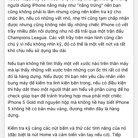
người dùng iPhone nâng máy như "nâng trứng" nên bạn
cũng không phải lo lắm nhưng cũng nên kiểm tra kỹ cho
chắc ăn, nếu có những vết nhỏ, nhẹ thì cũng tạm chấp nhận
được nhưng cũng không nên lấy những chiếc iPhone có vết
trầy nhiều đến nỗi dường như nó đã trải qua một trận đấu
Champions League. Các vết trầy trên màn hình cũng cần
chú ý vì nếu không nhìn kỹ, đó có thể là một vết nứt và rất
khó chịu nếu sử dụng lâu dài.
Nếu bạn không hề tìm thấy một vết xước nào trên thân máy
mà lại thấy những vết xước trên những con ốc thì rất có thể
đó là hàng dựng. Nếu được thì bạn nên yêu cầu nhân viên
bung máy để kiểm tra linh kiện bên trong, nếu có điều kiện
thì hãy dắt theo một người thật am hiểu về phần cứng để họ
check giúp bạn để tránh trường hợp mua phải một chiếc
iPhone 5 Gold mới nguyên hộp mà không hề hay biết iPhone
5 không hề có bản màu vàng, đương nhiên đây là hàng
dựng.
Kiểm tra kỹ càng các nút bấm và thử các tính năng của nó
(đặc biệt là nút Home và cảm biến vân tay nếu có). Tiếp