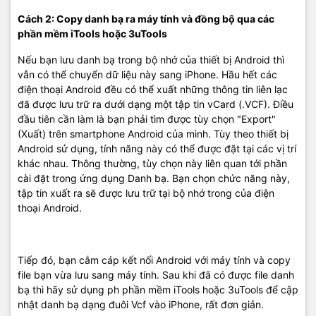
Cách 2: Copy danh bạ ra máy tính và đồng bộ qua các
phần mềm iTools hoặc 3uTools
Nếu bạn lưu danh bạ trong bộ nhớ của thiết bị Android thì
vẫn có thể chuyển dữ liệu này sang iPhone. Hầu hết các
điện thoại Android đều có thể xuất những thông tin liên lạc
đã được lưu trữ ra dưới dạng một tập tin vCard (.VCF). Điều
đầu tiên cần làm là bạn phải tìm được tùy chọn "Export"
(Xuất) trên smartphone Android của mình. Tùy theo thiết bị
Android sử dụng, tính năng này có thể được đặt tại các vị trí
khác nhau. Thông thường, tùy chọn này liên quan tới phần
cài đặt trong ứng dụng Danh bạ. Bạn chọn chức năng này,
tập tin xuất ra sẽ được lưu trữ tại bộ nhớ trong của điện
thoại Android.
Tiếp đó, bạn cắm cáp kết nối Android với máy tính và copy
file bạn vừa lưu sang máy tính. Sau khi đã có được file danh
bạ thì hãy sử dụng ph phần mềm iTools hoặc 3uTools để cập
nhật danh bạ dạng đuôi Vcf vào iPhone, rất đơn giản.