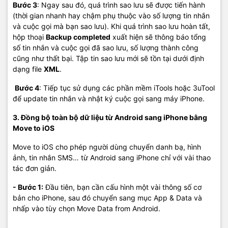
Bước 3
: Ngay sau đó, quá trình sao lưu sẽ được tiến hành
(thời gian nhanh hay chậm phụ thuộc vào số lượng tin nhắn
và cuộc gọi mà bạn sao lưu). Khi quá trình sao lưu hoàn tất,
hộp thoại
Backup completed
xuất hiện sẽ thông báo tổng
số tin nhắn và cuộc gọi đã sao lưu, số lượng thành công
cũng như thất bại. Tập tin sao lưu mới sẽ tồn tại dưới định
dạng file
XML
.
Bước 4
: Tiếp tục sử dụng các phần mềm iTools hoặc 3uTool
để update tin nhắn và nhật ký cuộc gọi sang máy iPhone.
3. Đồng bộ toàn bộ dữ liệu từ Android sang iPhone bằng
Move to iOS
Move to iOS cho phép người dùng chuyển danh bạ, hình
ảnh, tin nhắn SMS… từ Android sang iPhone chỉ với vài thao
tác đơn giản.
- Bước 1:
Đầu tiên, bạn cần cấu hình một vài thông số cơ
bản cho iPhone, sau đó chuyển sang mục App & Data và
nhấp vào tùy chọn Move Data from Android.