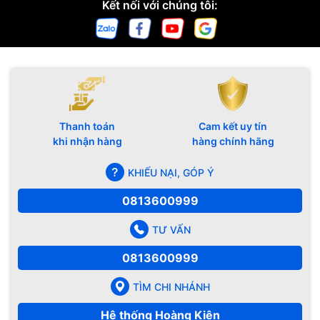
Kết nối với chúng tôi:
Thanh toán
Cam kết uy tín
khi nhận hàng
hàng chính hãng
KHIẾU NẠI, GÓP Ý
0813600999
TƯ VẤN
0813600999
TÌM CHI NHÁNH
Hệ thống Hoàng Kiên