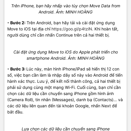
Trên iPhone, bạn hãy nhấp vào tùy chọn Move Data from
Android. Ảnh: MINH HOÀNG
- Bước 2:
Trên Android, bạn hãy tải và cài đặt ứng dụng
Move to iOS tại địa chỉ
https://goo.gl/p4tziN
. Khi hoàn tất,
người dùng chỉ cần nhấn Continue trên cả hai thiết bị.
Cài đặt ứng dụng Move to iOS do Apple phát triển cho
smartphone Android. Ảnh: MINH HOÀNG
- Bước 3:
Lúc này, màn hình iPhone/iPad sẽ hiển thị 12 con
số, việc bạn cần làm là nhập dãy số này vào Android để tiến
hành xác thực. Lưu ý, để kết nối thành công, cả hai thiết bị
phải sử dụng cùng một mạng Wi-Fi. Cuối cùng, bạn chỉ cần
chọn các dữ liệu cần chuyển sang iPhone gồm hình ảnh
(Camera Roll), tin nhắn (Messages), danh bạ (Contacts)… và
các dữ liệu liên quan đến tài khoản Google, nhấn Next để
bắt đầu.
Lựa chọn các dữ liệu cần chuyển sang iPhone