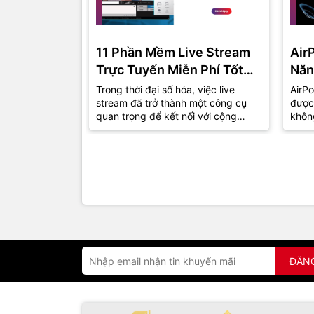
11 Phần Mềm Live Stream
Air
Trực Tuyến Miễn Phí Tốt
Năn
Nhất Năm 2024
Trong thời đại số hóa, việc live
AirPo
stream đã trở thành một công cụ
được
quan trọng để kết nối với cộng
khôn
đồng và khán giả. Dù bạn là một
thu h
game...
đồng.
ĐĂN