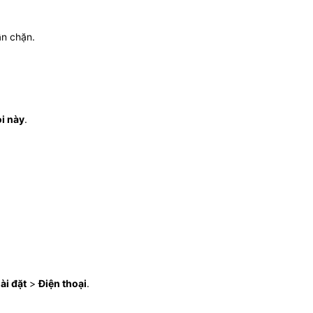
n chặn.
i này
.
ài đặt
>
Điện thoại
.