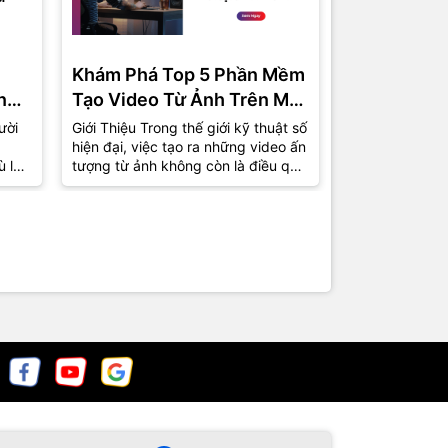
Khám Phá Top 5 Phần Mềm
Phần Mềm 
ng
Tạo Video Từ Ảnh Trên Máy
Miễn Phí C
Tính Được Ưa Chuộng Nhất
Top 5 Lựa 
ười
Giới Thiệu Trong thế giới kỹ thuật số
1. Giới Thiệu T
hiện đại, việc tạo ra những video ấn
việc tự sản xu
2024
ù là
tượng từ ảnh không còn là điều quá
phổ biến hơn b
xa lạ. Từ những bức ảnh kỷ...
nhà sản xuất 
chuyên giờ...