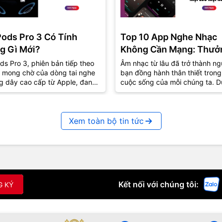
Pods Pro 3 Có Tính
Top 10 App Nghe Nhạc
g Gì Mới?
Không Cần Mạng: Thưở
Thức Âm Nhạc Mọi Nơi
ds Pro 3, phiên bản tiếp theo
Âm nhạc từ lâu đã trở thành ng
 mong chờ của dòng tai nghe
bạn đồng hành thân thiết trong
g dây cao cấp từ Apple, đang
cuộc sống của mỗi chúng ta. D
út sự quan tâm lớn từ cộng
lúc vui hay buồn, âm nhạc luôn
..
biết...
Xem toàn bộ tin tức
Kết nối với chúng tôi:
G KÝ