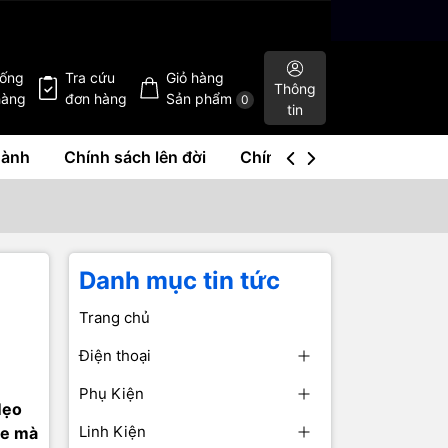
hống
Tra cứu
Giỏ hàng
Thông
hàng
đơn hàng
Sản phẩm
0
tin
hành
Chính sách lên đời
Chính sách mua lại
Liê
Danh mục tin tức
Trang chủ
Điện thoại
Phụ Kiện
Mẹo
Linh Kiện
ne mà