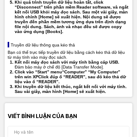
Khi quá trình truyền dữ liệu hoàn tất, click
“Disconnect” trên phần mềm Reader software, và ngắt
kết nối USB khỏi máy đọc sách. Sau một vài giây, màn
hình chính [Home] sẽ xuất hiện. Nội dung sẽ được
truyền đến phần mềm tương ứng dựa trên định dạng
file nội dung. Sách, ảnh và nhạc đều sẽ được copy
vào ứng dụng [Books].
Truyền dữ liệu thông qua kéo thả
Bạn có thể trực tiếp truyền dữ liệu bằng cách kéo thả dữ liệu
từ máy tính vào máy đọc sách.
Kết nối máy đọc sách với máy tính bằng cáp USB.
Đảm bảo máy ở chế độ [Data Transfer Mode].
Click vào “Start” menu“Computer” “My Computer”
trên win XPClick đúp ổ “READER”, sau đó kéo thả dữ
liệu vào ổ “READER”.
Khi truyền dữ liệu kết thúc, ngắt kết nối với máy tính.
Sau vài giây, màn hình [Home] sẽ xuất hiện.
VIẾT BÌNH LUẬN CỦA BẠN