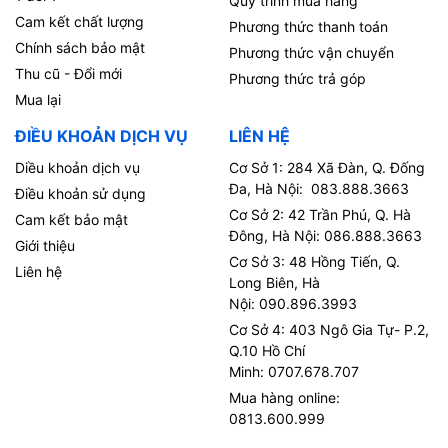
Quy trình mua hàng
Cam kết chất lượng
Phương thức thanh toán
Chính sách bảo mật
Phương thức vận chuyển
Thu cũ - Đổi mới
Phương thức trả góp
Mua lại
ĐIỀU KHOẢN DỊCH VỤ
LIÊN HỆ
Diều khoản dịch vụ
Cơ Sở 1: 284 Xã Đàn, Q. Đống
Đa, Hà Nội: 083.888.3663
Điều khoản sử dụng
Cơ Sở 2: 42 Trần Phú, Q. Hà
Cam kết bảo mật
Đông, Hà Nội: 086.888.3663
Giới thiệu
Cơ Sở 3: 48 Hồng Tiến, Q.
Liên hệ
Long Biên, Hà
Nội: 090.896.3993
Cơ Sở 4: 403 Ngô Gia Tự- P.2,
Q.10 Hồ Chí
Minh: 0707.678.707
Mua hàng online:
0813.600.999