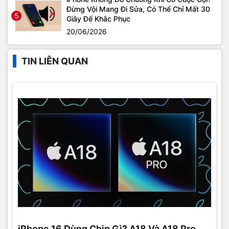
Đừng Vội Mang Đi Sửa, Có Thể Chỉ Mất 30
5
Giây Để Khắc Phục
20/06/2026
TIN LIÊN QUAN
iPhone 16 Dùng Chip Gì? A18 Và A18 Pro