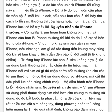
báo sim không hợp lệ, là do lúc nào unlock iPhone rồi cũng
nảy sinh nhiều lỗi từ
iPhone
.
– Đó là lý do luôn luôn cần phải
fix toàn bộ lỗi mỗi khi unlock, nếu như bạn còn lỗi thì hãy tìm
cách fix lỗi sim, thường thì cửa hàng hoặc nơi mà bạn đã mua
iPhone lock sẽ hỗ trợ fix lỗi.
Nguyên nhân do iPhone
thường.
– Có nghĩa là sim hoàn toàn không bị gì hết, và
iPhone của bạn là iPhone thường,thì khi đó do 1 số sự cố bên
trong của
iPhone
.
– Ví dụ như khay sim bạn gắn sim vào
iPhone, nếu như bạn làm gì đó tác động đến khung máy cũng
đôi khi sẽ làm khay bị lệch dẫn đến báo lỗi đột xuất (tỉ lệ không
nhiều).
– Trường hợp iPhone lúc báo lỗi sim không hợp lệ lúc
sử dụng bình thường thì chắc chắn do tín hiệu, mạch mà
iPhone nối với sim có gì đó chập chờn bất thường (do sim cắt
từ sim thường mới có thể sử dụng được với iPhone, mà cắt thì
đâu phải lúc nào cũng chính xác).
– Hệ điều hành trên
iPhone
bị lỗi, không nhận sim.
Nguyên nhân do sim.
– Vì sim iPhone
sử dụng phải thuộc dạng sim nhỏ hơn sim chúng ta thường sử
dụng, do đó bắt buộc ta phải cắt nó ra để vừa khít. Hiện nay
rất nhiều nơi cắt sim bằng tay, dùng phương pháp thủ công
luôn mang lại 1 hiệu quả nhất định, không bảo đảm nhiều, do