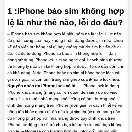
1 :iPhone báo sim không hợp
lệ là như thế nào, lỗi do đâu?
– iPhone báo sim không hợp lệ hiểu nôm na là việc 1 lúc nào
đó phần cứng của máy không nhận dạng được sim nữa, chưa
kể đến việc hư hỏng cái gì hay không mà do sim bị vấn đề gì
đó, lúc đó tự động iPhone sẽ báo sim không hợp lệ.
– Bạn
đang sử dụng iPhone với sim và nghe gọi 1 cách bình thường
thì không lý nào sim lại không hợp lệ được, từ đó dẫn đến chỉ
có khả năng lỗi do iPhone hoặc do sim bị hỏng hoặc lệch cái
gì đó, ngoài ra còn tình trạng sim ghép của iPhone lock nữa.
Nguyên nhân do iPhone lock có lỗi.
– iPhone lock là dạng
iPhone
khóa mạng (mạng có liên quan đến sim) do đó việc
dùng 1 sim thuộc nhà mạng khác cũng có ảnh hưởng nhất
định đến sóng mạng trên
iPhone
(đơn giản vì cách thiết kế và
băng tần khác nhau) từ đó nếu loại sim thuộc nhà mạng nào
đó không phù hợp với nhà mạng được quy định khóa trên
iPhone
, tự động nó sẽ trả cho bạn kết quả sim của bạn không
hợp lệ.
– Ngoài ra còn trường hợp đã unlock rồi nhưng vẫn