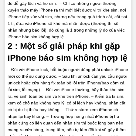
đó dễ gây lệch và hư sim.
– Chỉ có những người thường
xuyên tháo máy iPhone ra thì mới biết được vị trí khe sim, nơi
iPhone tiếp xúc với sim, nhưng nếu trong quá trình cắt, cắt sai
1 tí, đưa vào iPhone sẽ khó mà nhận được (thường thì sẽ
nhận nhưng báo lỗi), đó cũng là 1 trong những lý do của việc
iPhone báo sim không hợp lệ.
2 : Một số giải pháp khi gặp
iPhone báo sim không hợp lệ
– Đối với iPhone lock, bắt buộc người dùng phải unlock iPhone
mới có thể sử dụng được.
– Sau khi unlock cần yêu cầu người
unlock hoặc cửa hàng fix toàn bộ lỗi trên iPhone(bao gồm cả
lỗi sim, lỗi mạng).
– Đối với iPhone thường, hãy tháo khe sim
ra, vệ sinh toàn bộ sim và khe trên iPhone.
– Kiểm tra kĩ sim,
xem có chỗ nào không hợp lý, có bị lệch hay không, phần cắt
có bị dư bị thiếu hay không.
– Thử restore xem iPhone có
nhận lại hay không.
– Trường hợp nặng nhất iPhone bị hư
phần cứng có liên quan đến nhận sim thì buộc lòng bạn nên
mang ra cửa hàng, trung tâm, nếu tự làm đôi khi sẽ gây thêm