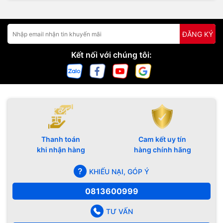
ĐĂNG KÝ
Kết nối với chúng tôi:
Thanh toán
Cam kết uy tín
khi nhận hàng
hàng chính hãng
KHIẾU NẠI, GÓP Ý
0813600999
TƯ VẤN