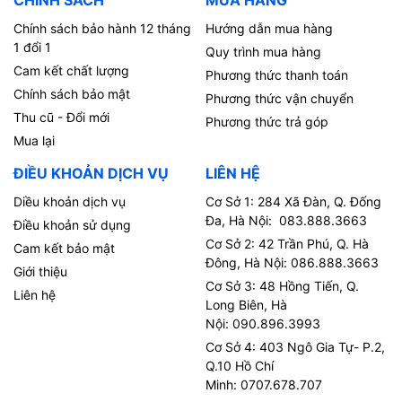
CHÍNH SÁCH
MUA HÀNG
Chính sách bảo hành 12 tháng
Hướng dẫn mua hàng
1 đổi 1
Quy trình mua hàng
Cam kết chất lượng
Phương thức thanh toán
Chính sách bảo mật
Phương thức vận chuyển
Thu cũ - Đổi mới
Phương thức trả góp
Mua lại
ĐIỀU KHOẢN DỊCH VỤ
LIÊN HỆ
Diều khoản dịch vụ
Cơ Sở 1: 284 Xã Đàn, Q. Đống
Đa, Hà Nội: 083.888.3663
Điều khoản sử dụng
Cơ Sở 2: 42 Trần Phú, Q. Hà
Cam kết bảo mật
Đông, Hà Nội: 086.888.3663
Giới thiệu
Cơ Sở 3: 48 Hồng Tiến, Q.
Liên hệ
Long Biên, Hà
Nội: 090.896.3993
Cơ Sở 4: 403 Ngô Gia Tự- P.2,
Q.10 Hồ Chí
Minh: 0707.678.707