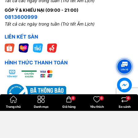
Tất cả các ngày trong tuần (Trừ tết Âm Lịch)
GÓP Ý & KHIẾU NẠI (09:00 - 21:00)
0813600999
Tất cả các ngày trong tuần (Trừ tết Âm Lịch)
LIÊN KẾT SÀN
HÌNH THỨC THANH TOÁN
0
0
0
Trang chủ
Danh mục
Giỏ hàng
Yêu thích
So sánh
Bản quyền thuộc về
Hoangkien
.
Cung cấp bởi
Sapo