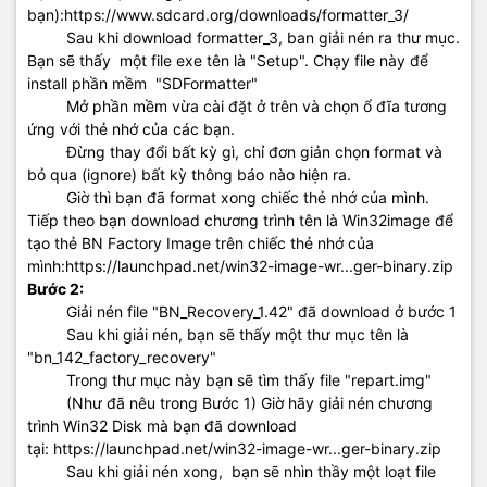
bạn):https://www.sdcard.org/downloads/formatter_3/
Sau khi download formatter_3, ban giải nén ra thư mục.
Bạn sẽ thấy một file exe tên là "Setup". Chạy file này để
install phần mềm "SDFormatter"
Mở phần mềm vừa cài đặt ở trên và chọn ổ đĩa tương
ứng với thẻ nhớ của các bạn.
Đừng thay đổi bất kỳ gì, chỉ đơn giản chọn format và
bỏ qua (ignore) bất kỳ thông báo nào hiện ra.
Giờ thì bạn đã format xong chiếc thẻ nhớ của mình.
Tiếp theo bạn download chương trình tên là Win32image để
tạo thẻ BN Factory Image trên chiếc thẻ nhớ của
mình:https://launchpad.net/win32-image-wr...ger-binary.zip
Bước 2:
Giải nén file "BN_Recovery_1.42" đã download ở bước 1
Sau khi giải nén, bạn sẽ thấy một thư mục tên là
"bn_142_factory_recovery"
Trong thư mục này bạn sẽ tìm thấy file "repart.img"
(Như đã nêu trong Bước 1) Giờ hãy giải nén chương
trình Win32 Disk mà bạn đã download
tại: https://launchpad.net/win32-image-wr...ger-binary.zip
Sau khi giải nén xong, bạn sẽ nhìn thầy một loạt file