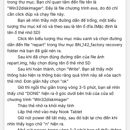
trong thư mục. Bạn chỉ quan tâm đến file tên là
"Win32diskimager". Đây là file chương trình exe, do đó chỉ
cần click đúp và chạy file này.
Bạn sẽ nhìn thầy một đường dẫn để trống, một biểu
tượng thư mục kế nó và theo sau là tên ổ đĩa.(Mặc định là
tên ổ thẻ nhớ SD)
Click lên biểu tượng thư mục màu xanh và chọn đường
dẫn đến file "repart" trong thư mục BN_142_factory recovery
folder mà bạn đã giải nén ra.
Sau khi đã chọn đúng đường dẫn của file ảnh
repart.img, hãy chọn đúng tên ổ thẻ nhớ SD
Sau khi hoàn thành, chọn "Write". Bạn sẽ thấy một
thông báo hiện ra thông báo rằng quá trình này sẽ xóa sạch
thẻ nhớ. Đơn giản hãy chọn "ok"
Giờ thì ngồi thư giãn trong vòng 3-5 phút, bạn sẽ nhìn
thấy chữ "DONE" hiện ra ở góc dưới bên trái của cửa sổ
chương trình "Win32diskimager"
Tháo thẻ nhớ ra khỏi máy tính
Lắp thẻ nhớ vào máy Nook Tablet
Giữ nút power để tắt máy, sau đó bật lại cho đến khi
nhìn thấy logo chữ "n" hiện ra.
Nhả nút power, trong vòng 1-2 phút bạn sẽ thấy thông